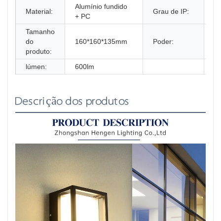
Alumínio fundido
Material:
Grau de IP:
I
+ PC
Tamanho
do
160*160*135mm
Poder:
1
produto:
lúmen:
600lm
Descrição dos produtos