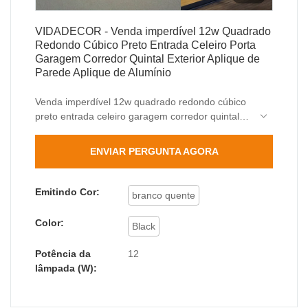
VIDADECOR - Venda imperdível 12w Quadrado
Redondo Cúbico Preto Entrada Celeiro Porta
Garagem Corredor Quintal Exterior Aplique de
Parede Aplique de Alumínio
Venda imperdível 12w quadrado redondo cúbico
preto entrada celeiro garagem corredor quintal
luz de montagem em parede exterior é
aperfeiçoada pela adoção de tecnologia de
ENVIAR PERGUNTA AGORA
ponta. .Assim, os usuários podem aplicá-lo em
uma gama mais ampla. Nossos produtos também
podem ser personalizados para satisfazer as
Emitindo Cor:
branco quente
necessidades exatas dos clientes.
Color:
Black
Potência da
12
lâmpada (W):