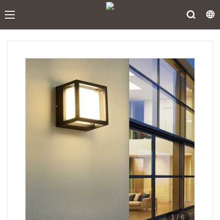
1
/
6