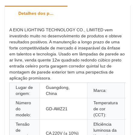
Detalhes dos produtos
A EION LIGHTING TECHNOLOGY CO., LIMITED vem
investindo muito no desenvolvimento de produtos e obteve
resultados positivos. A manutenção a longo prazo de uma
forte competitividade de mercado é inseparável da ênfase
em talentos e tecnologia. Usado em lâmpadas de parede ao
ar livre, venda quente 12w quadrado redondo cúbico preto
entrada celeiro porta garagem corredor quintal luz de
montagem de parede exterior tem uma perspectiva de
aplicação promissora.
Lugar de
Guangdong,
Il
Marca:
origem:
China
D
Número
Temperatura
3
do
GD-AWZ21
de cor
(
modelo:
(CCT):
qu
Tensão
Eficiência
de
luminosa da
CA 220V (± 10%)
N 