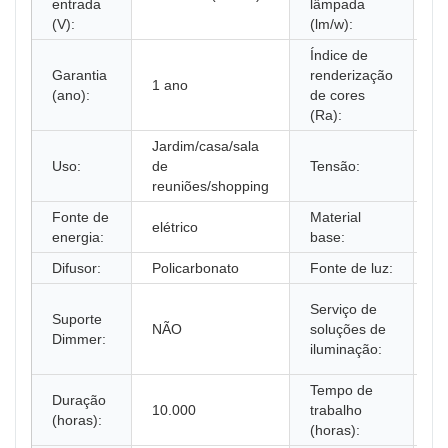
entrada
lâmpada
(V):
(lm/w):
Índice de
Garantia
renderização
1 ano
8
(ano):
de cores
(Ra):
Jardim/casa/sala
Uso:
de
Tensão:
2
reuniões/shopping
Fonte de
Material
elétrico
Al
energia:
base:
Difusor:
Policarbonato
Fonte de luz:
C
M
Serviço de
Suporte
lo
NÃO
soluções de
Dimmer:
in
iluminação:
do
Tempo de
Duração
10.000
trabalho
1
(horas):
(horas):