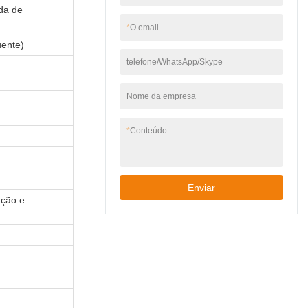
da de
*
O email
ente)
telefone/WhatsApp/Skype
Nome da empresa
*
Conteúdo
Enviar
ação e