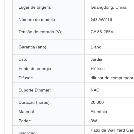
Lugar de origem:
Guangdong, China
Número do modelo:
GD-AWZ18
Tensão de entrada (V):
CA 85-265V
Garantia (ano):
1 ano
Uso:
Jardim
Fonte de energia:
Elétrico
Difusor:
difusor de computador
Suporte Dimmer:
NÃO
Duração (horas):
20.000
Material:
Alumínio
Poder:
3W
Pátio de Wall Yard Ga
Inscrição: