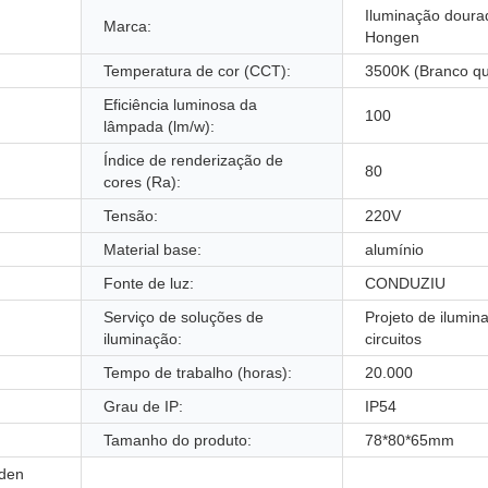
Iluminação doura
Marca:
Hongen
Temperatura de cor (CCT):
3500K (Branco qu
Eficiência luminosa da
100
lâmpada (lm/w):
Índice de renderização de
80
cores (Ra):
Tensão:
220V
Material base:
alumínio
Fonte de luz:
CONDUZIU
Serviço de soluções de
Projeto de ilumin
iluminação:
circuitos
Tempo de trabalho (horas):
20.000
Grau de IP:
IP54
Tamanho do produto:
78*80*65mm
rden