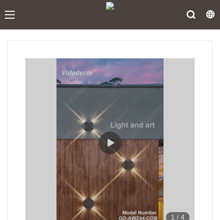
1
/
4