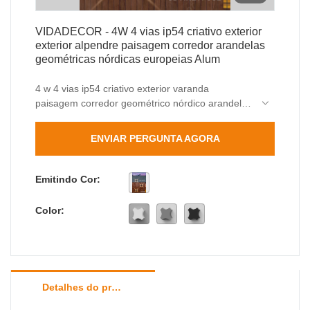
VIDADECOR - 4W 4 vias ip54 criativo exterior
exterior alpendre paisagem corredor arandelas
geométricas nórdicas europeias Alum
4 w 4 vias ip54 criativo exterior varanda
paisagem corredor geométrico nórdico arandelas
de parede europeias passou nos testes
conduzidos por nossos inspetores profissionais
ENVIAR PERGUNTA AGORA
de qc. Usando materiais que são oferecidos por
fornecedores confiáveis ​​de matérias-primas, a luz
de parede ao ar livre, a luz de poste de
Emitindo Cor:
amarração ao ar livre tem um desempenho
estável e poderoso. Tem tantas vantagens que
Color:
são desenvolvidas de forma nova e
independente, criando muitos benefícios.
Detalhes do produto