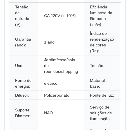
Tensão
Eficiência
de
luminosa da
CA 220V (± 10%)
7
entrada
lâmpada
(V):
(lm/w):
Índice de
Garantia
renderização
1 ano
8
(ano):
de cores
(Ra):
Jardim/casa/sala
Uso:
de
Tensão:
2
reuniões/shopping
Fonte de
Material
elétrico
Al
energia:
base:
Difusor:
Policarbonato
Fonte de luz:
C
M
Serviço de
Suporte
lo
NÃO
soluções de
Dimmer:
in
iluminação:
do