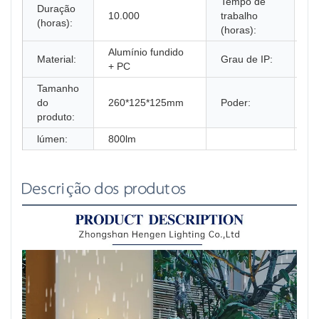
Tempo de
Duração
10.000
trabalho
1
(horas):
(horas):
Alumínio fundido
Material:
Grau de IP:
I
+ PC
Tamanho
do
260*125*125mm
Poder:
1
produto:
lúmen:
800lm
Descrição dos produtos