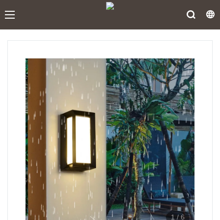
1
/
6