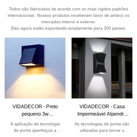
Todos são fabricados de acordo com os mais rígidos padrões
internacionais. Nossos produtos receberam favor de ambos os
mercados interno e externo.
Eles agora estão exportando amplamente para 200 países.
VIDADECOR - Preto
VIDADECOR - Casa
pequeno 3w
Impermeável Alpendre
impermeável ip54
Pátio Garagem Corredor
A aplicação de tecnologia
As tecnologias de ponta são
corredor de alumínio
Quintal Exterior Quinta
de ponta aperfeiçoa a
utilizadas para tornar o
hotel villa jardim varanda
Up Down Arandela
função do pequeno
processo de fabricação da