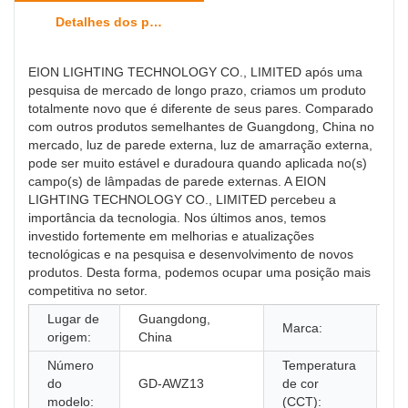
Detalhes dos produtos
EION LIGHTING TECHNOLOGY CO., LIMITED após uma
pesquisa de mercado de longo prazo, criamos um produto
totalmente novo que é diferente de seus pares. Comparado
com outros produtos semelhantes de Guangdong, China no
mercado, luz de parede externa, luz de amarração externa,
pode ser muito estável e duradoura quando aplicada no(s)
campo(s) de lâmpadas de parede externas. A EION
LIGHTING TECHNOLOGY CO., LIMITED percebeu a
importância da tecnologia. Nos últimos anos, temos
investido fortemente em melhorias e atualizações
tecnológicas e na pesquisa e desenvolvimento de novos
produtos. Desta forma, podemos ocupar uma posição mais
competitiva no setor.
Lugar de
Guangdong,
Il
Marca:
origem:
China
D
Número
Temperatura
3
do
GD-AWZ13
de cor
(
modelo:
(CCT):
qu