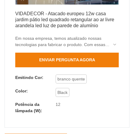
VIDADECOR - Atacado europeu 12w casa
jardim pátio led quadrado retangular ao ar livre
arandela led luz de parede de alumínio
Em nossa empresa, temos atualizado nossas
tecnologias para fabricar o produto. Com essas
propriedades, a luz de arandela de parede led
quadrada retangular ao ar livre tem funcionado
ENVIAR PERGUNTA AGORA
muito bem no(s) campo(s) de aplicação de
lâmpadas de parede ao ar livre.
Emitindo Cor:
branco quente
Color:
Black
Potência da
12
lâmpada (W):