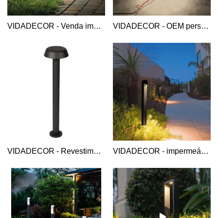
VIDADECOR - Venda imperdível acrílico 7w superior carcaça de alumínio fundido sob pressão pátio ao ar livre luz de amarração led luz de amarração de alumínio
VIDADECOR - OEM personalizado 2022 nova moda habitação elétrica estrada jardim alumínio led luz de amarração cogumelo ao ar livre Luz de amarração de alumínio
VIDADECOR - Revestimento de longa duração down side carcaça superior em alumínio Bollard down GD-ABG04 Bollard Light em Alumínio
VIDADECOR - impermeável IP54 50cm 5w alumínio caminho contemporâneo chão paisagem gramado luz de amarração led luz de amarração de alumínio