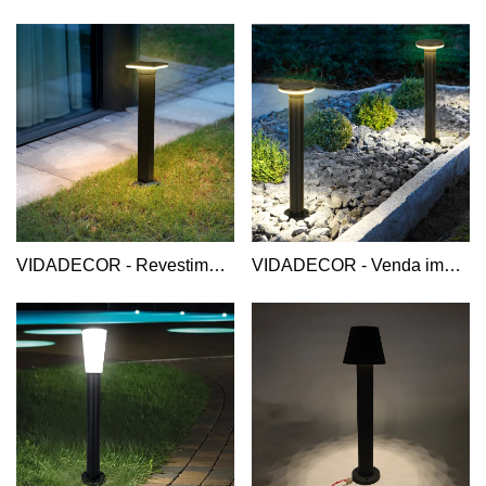
VIDADECOR - Revestimento de longa duração quadrado superior em alumínio Bollard light para jardim ao ar livre Bollard Light Alumínio
VIDADECOR - Venda imperdível design moderno pátio casa villa gramado caminho ao ar livre hotel led alumínio cinza luz de amarração de topo redondo luz de amarração de alumínio