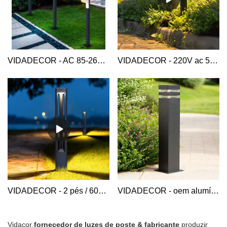
VIDADECOR - AC 85-265v 5w tamanho de altura personalizado alumínio contemporâneo poste jardim estrada rua led poste poste poste lâmpada de alumínio poste de amarração
VIDADECOR - 220V ac 5w 60 80 cm personalizado moderno quadrado fino alumínio ao ar livre casa hotel quintal paisagem post jardim lâmpada led luzes de amarração Luz de amarração de alumínio
VIDADECOR - 2 pés / 60cm de altura 10w cilíndrico à prova d'água passarela de paisagem led ao ar livre caminho de amarração luz de pilar de jardim Luz de amarração de alumínio
VIDADECOR - oem alumínio 4000k 30w destaque decorativo E27 exterior led caminho de jardim luz de amarração de parque de relva luz de amarração de alumínio
Vidacor
fornecedor de luzes de poste & fabricante
produzir