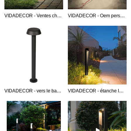
VIDADECOR - Ventes chaudes acrylique 7w boîtier en aluminium coulé sous pression de qualité supérieure paysage de cour extérieure led borne lumineuse borne lumineuse en aluminium
VIDADECOR - Oem personnalisé 2022 nouvelle mode boîtier électrique route jardin aluminium led extérieur champignon bollard light Aluminium Bollard Light
VIDADECOR - vers le bas revêtement durable boîtier en aluminium supérieur vers le bas borne lumineuse GD-ABG04 Borne lumineuse en aluminium
VIDADECOR - étanche IP54 50cm 5w aluminium allée contemporaine sol paysage pelouse extérieur led borne lumineuse Borne lumineuse en aluminium