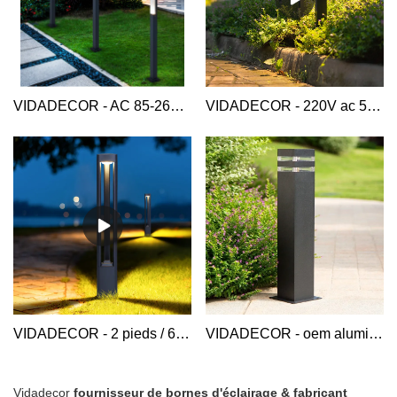
VIDADECOR - AC 85-265v 5w grande taille personnalisé en aluminium contemporain extérieur post jardin route rue led borne borne lampe aluminium borne lumineuse
VIDADECOR - 220V ac 5w 60 80 cm personnalisé moderne carré mince extérieur en aluminium maison hôtel arrière-cour paysage post lampe de jardin led bornes lumineuses borne lumineuse en aluminium
VIDADECOR - 2 pieds / 60cm de hauteur 10w cylindrique étanche allée de paysage led borne extérieure voie cour pilier lumière borne lumineuse en aluminium
VIDADECOR - oem aluminium 4000k 30w point culminant décoratif E27 extérieur led allée de jardin parc pelouse borne lumineuse borne lumineuse en aluminium
Vidadecor
fournisseur de bornes d'éclairage & fabricant