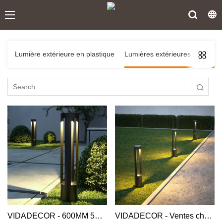
Lumière extérieure en plastique
Lumières extérieures en alumi
VIDADECOR - 600MM 5w 500lm moderne long boîtier en aluminium jardin 2022 couleur noire extérieur sol led borne lumineuse Borne lumineuse en aluminium
VIDADECOR - Ventes chaudes ip54 voie cour hôtel carré étanche extérieur jardin led aluminium paysage pan lumière Aluminium Bollard Light