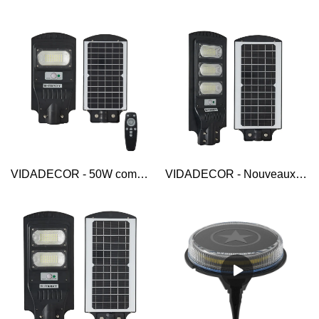
VIDADECOR - 50W commercial double technologie mppt haute puissance led nouveau design extérieur ip65 étanche lampadaire solaire lampadaire solaire
VIDADECOR - Nouveaux lampadaires solaires en plastique ABS étanche IP65 extérieur LED perles lampe 150W lampadaire solaire