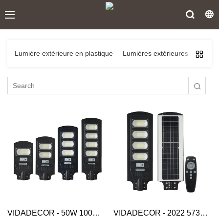
Lumière extérieure en plastique
Lumières extérieures en alumi
VIDADECOR - 50W 100w 150w 200w monocristallin télécommande abs tout en un led lampadaire led solaire lampadaire solaire
VIDADECOR - 2022 5730 led fabricant industriel pas cher télécommande ip65 lampadaire solaire 200w lampadaire solaire