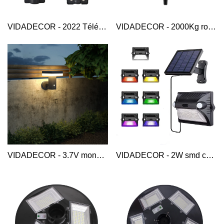
VIDADECOR - 2022 Télécommande haute luminosité 100W IP65 abs intégré tout en un lampes solaires rue extérieure Réverbère solaire
VIDADECOR - 2000Kg robuste 20 perles de lampe capteur pelouse patio chemin passage allée extérieur jardin led disque solaire sol lumières lampadaire solaire
VIDADECOR - 3.7V monocristallin extérieur IP65 maison clôture cour jardin intelligent solaire led applique murale lampe solaire applique murale
VIDADECOR - 2W smd capteur de mouvement rgb couleur changeante maison jardin cour lumière led solaire escalier clôture lampe solaire applique murale