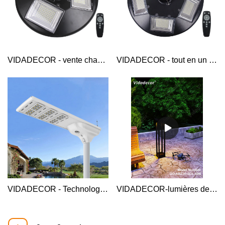
VIDADECOR - vente chaude 3m 3.5m 4m abs pc panneau monocristallin jardin 150watts tout en un lampadaire solaire ufo rond Lampadaire solaire
VIDADECOR - tout en un 20 heures 400 led mppt boîtier en plastique ip65 route extérieure ufp lampadaire solaire 300w lampadaire solaire
VIDADECOR - Technologie double mppt tout en un capteur pir 12m 40w 50w 60w lampadaire solaire led intelligent lampadaire solaire
VIDADECOR-lumières de pelouse extérieures étanches ip65 lumières de jardin LED parc communautaire Villa jardin lumières de pelouse solaires simples