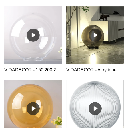
VIDADECOR - 150 200 250 300 350 400 450 500 mm plexiglas transparent acrylique boule boule accessoires abat-jour abat-jour
VIDADECOR - Acrylique 25cm gris boule abat-jour restaurant chambre étude lecture chevet bureau led lampe de table Globe Table Light