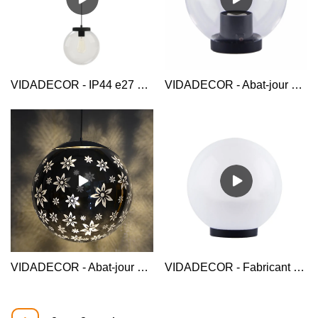
VIDADECOR - IP44 e27 moderne led dîner hôtel pmma acrylique nordique intérieur extérieur suspendu unique globe rond moderne suspension Globe Pendant Light
VIDADECOR - Abat-jour abat-jour abat-jour abat-jour abat-jour en plastique personnalisé pas cher en gros européen
VIDADECOR - Abat-jour en plastique galvanisé sur mesure pour l'éclairage intérieur décoration de la maison suspension abat-jour abat-jour de bureau abat-jour
VIDADECOR - Fabricant d'abat-jour 250mm plastique opale déco extérieur abat-jour