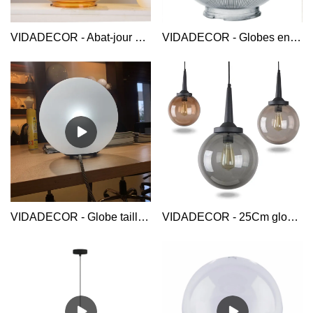
VIDADECOR - Abat-jour globe 500mm acrylique doré PMMA pour cache lumière diamètre personnalisé vente chaude pour lampadaire jardin Abat-jour
VIDADECOR - Globes en plastique prismatiques transparents de 8 pouces pour éclairage extérieur couvercle de lumière led chez walmart
VIDADECOR - Globe taille personnalisée e27 fait à la main gris fumée belle lampe de table led acrylique moderne Globe Table Light
VIDADECOR - 25Cm globe boule ronde coloré led restaurant simple moderne nordique fer acrylique suspension Globe Suspension