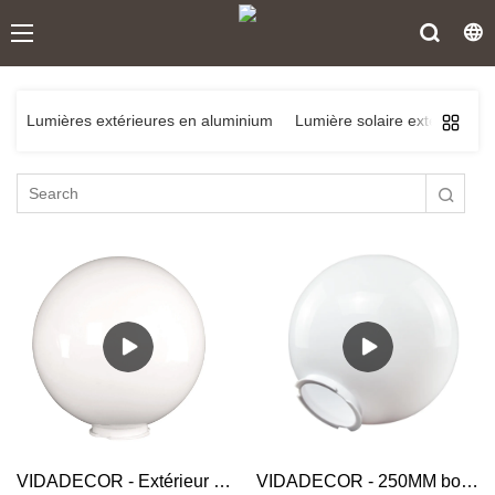
e
Lumières extérieures en aluminium
Lumière solaire extérieure d
VIDADECOR - Extérieur 5 ans couleur 20 pouces 500mm boule plexiglas dôme globe polycarbonate sphère abat-jour couvercle pour éclairage abat-jour
VIDADECOR - 250MM boule globe blanc pmma plastique plexiglas couvercle acrylique accessoires abat-jour pour lumière de jardin extérieur Abat-jour