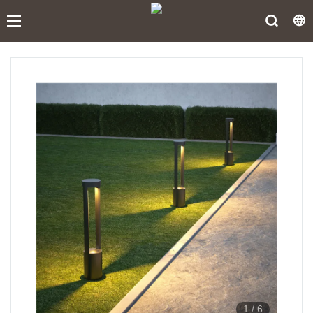
1
/
6