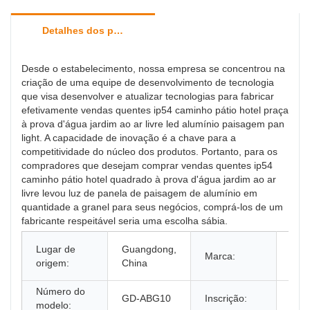
Detalhes dos produtos
Desde o estabelecimento, nossa empresa se concentrou na
criação de uma equipe de desenvolvimento de tecnologia
que visa desenvolver e atualizar tecnologias para fabricar
efetivamente vendas quentes ip54 caminho pátio hotel praça
à prova d'água jardim ao ar livre led alumínio paisagem pan
light. A capacidade de inovação é a chave para a
competitividade do núcleo dos produtos. Portanto, para os
compradores que desejam comprar vendas quentes ip54
caminho pátio hotel quadrado à prova d'água jardim ao ar
livre levou luz de panela de paisagem de alumínio em
quantidade a granel para seus negócios, comprá-los de um
fabricante respeitável seria uma escolha sábia.
Ilum
Lugar de
Guangdong,
Marca:
dou
origem:
China
de 
Número do
GD-ABG10
Inscrição:
PAI
modelo: