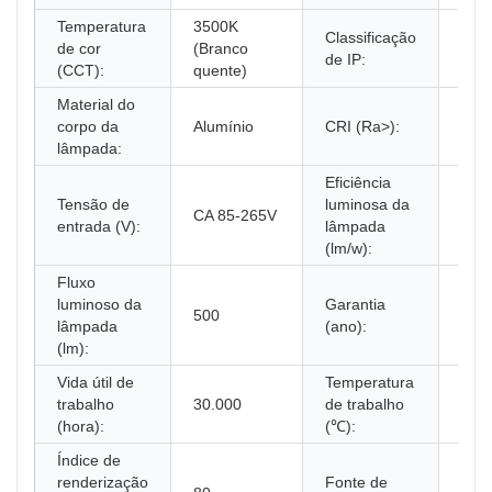
Temperatura
3500K
Classificação
de cor
(Branco
IP5
de IP:
(CCT):
quente)
Material do
corpo da
Alumínio
CRI (Ra>):
80
lâmpada:
Eficiência
Tensão de
luminosa da
CA 85-265V
100
entrada (V):
lâmpada
(lm/w):
Fluxo
luminoso da
Garantia
500
1 a
lâmpada
(ano):
(lm):
Vida útil de
Temperatura
trabalho
30.000
de trabalho
-10 
(hora):
(℃):
Índice de
renderização
Fonte de