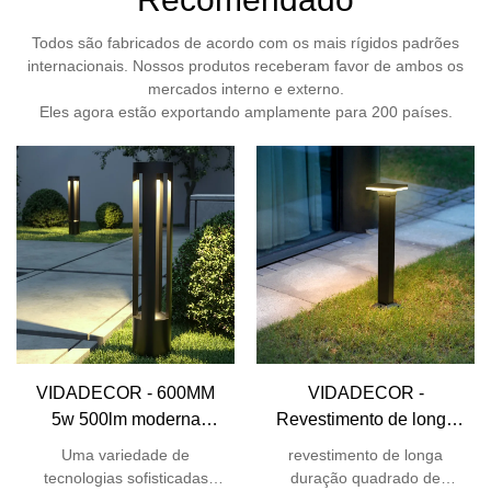
Todos são fabricados de acordo com os mais rígidos padrões
internacionais. Nossos produtos receberam favor de ambos os
mercados interno e externo.
Eles agora estão exportando amplamente para 200 países.
VIDADECOR - 600MM
VIDADECOR -
5w 500lm moderna
Revestimento de longa
longa habitação de
duração quadrado
Uma variedade de
revestimento de longa
alumínio jardim 2022 cor
superior em alumínio
tecnologias sofisticadas
duração quadrado de