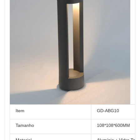
Item
GD-ABG10
Tamanho
108*108*600MM
Material
Alumínio + Vidro Te