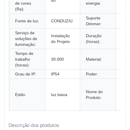
80
Elét
de cores
energia:
(Ra):
Suporte
Fonte de luz:
CONDUZIU
NÃ
Dimmer:
Serviço de
Instalação
Duração
soluções de
30.
do Projeto
(horas):
iluminação:
Tempo de
Alum
trabalho
30.000
Material:
vidr
(horas):
tem
Grau de IP:
IP54
Poder:
5W
lâm
de
Nome do
Estilo:
luz baixa
ama
Produto:
de
alum
Descrição dos produtos