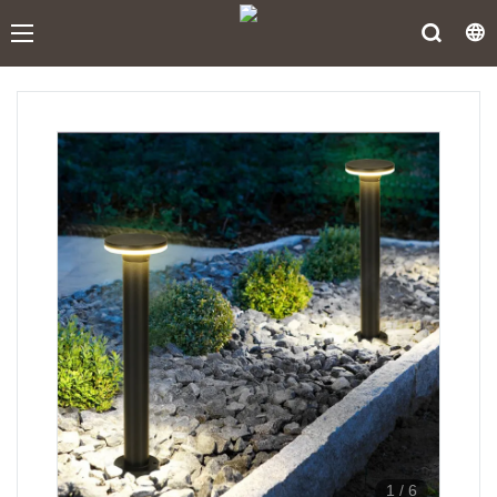
1
/
6