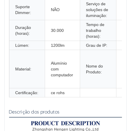
Serviço de
Proj
Suporte
NÃO
soluções de
ilum
Dimmer:
iluminação:
e cir
Tempo de
Duração
30.000
trabalho
30.0
(horas):
(horas):
Lúmen:
1200lm
Grau de IP:
ip54
Cand
de p
Alumínio
Nome do
exte
Material:
com
Produto:
alum
computador
com 
tem
Certificação:
ce rohs
Descrição dos produtos