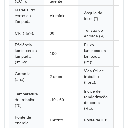
(CCT):
quente)
Material do
Ângulo do
corpo da
Alumínio
270
feixe (°):
lâmpada:
Tensão de
CA 8
CRI (Ra>):
80
entrada (V):
265
Eficiência
Fluxo
luminosa da
luminoso da
100
120
lâmpada
lâmpada
(lm/w):
(lm):
Vida útil de
Garantia
2 anos
trabalho
30.0
(ano):
(hora):
Índice de
Temperatura
renderização
de trabalho
-10 - 60
80
de cores
(℃):
(Ra):
Fonte de
Elétrico
Fonte de luz:
CON
energia: