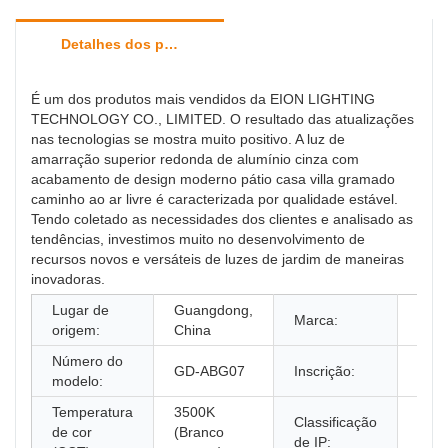
Detalhes dos produtos
É um dos produtos mais vendidos da EION LIGHTING
TECHNOLOGY CO., LIMITED. O resultado das atualizações
nas tecnologias se mostra muito positivo. A luz de
amarração superior redonda de alumínio cinza com
acabamento de design moderno pátio casa villa gramado
caminho ao ar livre é caracterizada por qualidade estável.
Tendo coletado as necessidades dos clientes e analisado as
tendências, investimos muito no desenvolvimento de
recursos novos e versáteis de luzes de jardim de maneiras
inovadoras.
Lugar de
Guangdong,
Marca:
hen
origem:
China
Número do
GD-ABG07
Inscrição:
resi
modelo:
Temperatura
3500K
Classificação
de cor
(Branco
IP54
de IP: