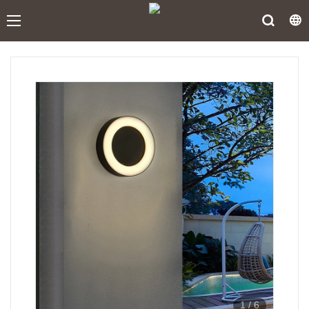
1
/
6