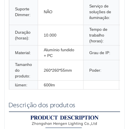
M
Serviço de
Suporte
lo
NÃO
soluções de
Dimmer:
in
iluminação:
do
Tempo de
Duração
10.000
trabalho
1
(horas):
(horas):
Alumínio fundido
Material:
Grau de IP:
I
+ PC
Tamanho
do
260*260*55mm
Poder:
2
produto:
lúmen:
600lm
Descrição dos produtos