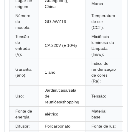
Lugar de
Guangdong,
Il
Marca:
origem:
China
D
Número
Temperatura
3
do
GD-AWZ16
de cor
(
modelo:
(CCT):
qu
Tensão
Eficiência
de
luminosa da
CA 220V (± 10%)
N 
entrada
lâmpada
(V):
(lm/w):
Índice de
Garantia
renderização
1 ano
8
(ano):
de cores
(Ra):
Jardim/casa/sala
Uso:
de
Tensão:
2
reuniões/shopping
Fonte de
Material
elétrico
Al
energia:
base:
Difusor:
Policarbonato
Fonte de luz:
C