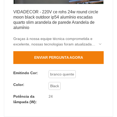
VIDADECOR - 220V ce rohs 24w round circle
moon black outdoor ip54 alumínio escadas
quarto slim arandela de parede Arandela de
alumínio
Graças à nossa equipe técnica comprometida e
excelente, nossas tecnologias foram atualizadas
para economizar mais mão de obra e custos.
Suas faixas de aplicação foram muito
ENVIAR PERGUNTA AGORA
expandidas. Atualmente, é amplamente utilizado
no(s) campo(s) de Lâmpadas de Parede Exterior.
Emitindo Cor:
branco quente
Color:
Black
Potência da
24
lâmpada (W):