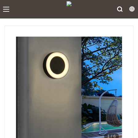
1
/
6