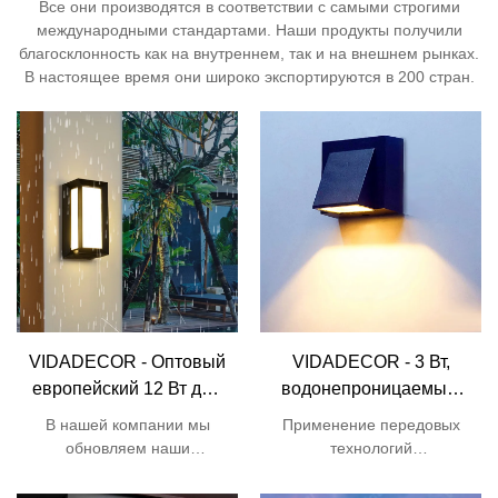
Все они производятся в соответствии с самыми строгими
международными стандартами. Наши продукты получили
благосклонность как на внутреннем, так и на внешнем рынках.
В настоящее время они широко экспортируются в 200 стран.
VIDADECOR - Оптовый
VIDADECOR - 3 Вт,
европейский 12 Вт дом
водонепроницаемый,
сад двор светодиодный
ip54, алюминий,
В нашей компании мы
Применение передовых
квадратный
коридор, отель, вилла,
обновляем наши
технологий
прямоугольный
сад, крыльцо, черный
технологии для
совершенствует функцию
производства продукта.
наружный
черного небольшого 3 Вт