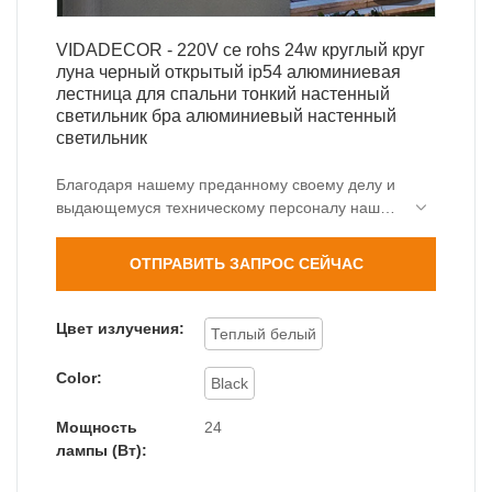
VIDADECOR - 220V ce rohs 24w круглый круг
луна черный открытый ip54 алюминиевая
лестница для спальни тонкий настенный
светильник бра алюминиевый настенный
светильник
Благодаря нашему преданному своему делу и
выдающемуся техническому персоналу наши
технологии были модернизированы, чтобы
сэкономить больше труда и средств.
ОТПРАВИТЬ ЗАПРОС СЕЙЧАС
Диапазоны его применения были значительно
расширены. В настоящее время он широко
используется в области наружных настенных
Цвет излучения:
Теплый белый
светильников.
Color:
Black
Мощность
24
лампы (Вт):