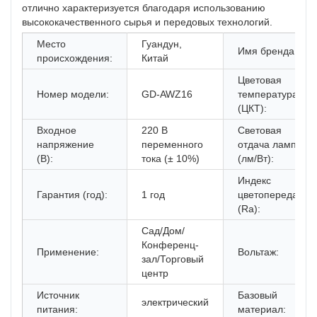
отлично характеризуется благодаря использованию
высококачественного сырья и передовых технологий.
Место
Гуандун,
Имя бренда:
происхождения:
Китай
Цветовая
Номер модели:
GD-AWZ16
температура
(ЦКТ):
Входное
220 В
Световая
напряжение
переменного
отдача лампы
(В):
тока (± 10%)
(лм/Вт):
Индекс
Гарантия (год):
1 год
цветопередачи
(Ra):
Сад/Дом/
Конференц-
Применение:
Вольтаж:
зал/Торговый
центр
Источник
Базовый
электрический
питания:
материал: