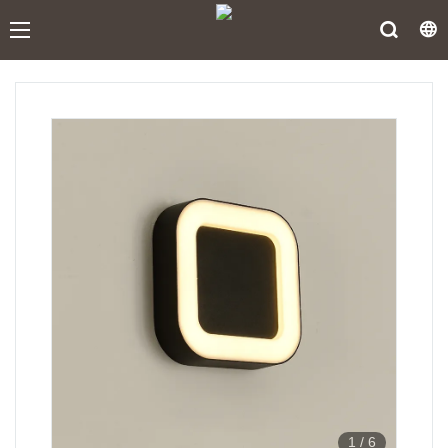
1
/
6