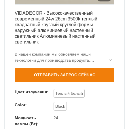
VIDADECOR - Высококачественный
современный 24w 26cm 3500k теплый
квадратный круглый круглой формы
наружный алюминиевый настенный
светильник Алюминиевый настенный
светильник
В нашей компании мы обновляем наши
технологии для производства продукта.
Благодаря этим свойствам,
высококачественный современный 24 Вт 26 см
ОТПРАВИТЬ ЗАПРОС СЕЙЧАС
3500 К теплый квадратный круглый круглый
внешний алюминиевый настенный светильник
очень хорошо работает в области применения
Цвет излучения:
Теплый белый
наружных настенных светильников. .
Color:
Black
Мощность
24
лампы (Вт):