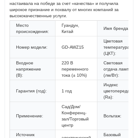
настаивала на победе за счет «качества» и получила
широкое признание и похвалу от многих компаний за
высококачественные услуги.
Место
Гуандун,
Имя бренда:
происхождения:
Китай
Цветовая
Номер модели:
GD-AWZ15
температура
(ЦКТ):
Входное
220 В
Световая
напряжение
переменного
отдача лампы
(В):
тока (± 10%)
(лм/Вт):
Индекс
Гарантия (год):
1 год
цветопередачи
(Ra):
Сад/Дом/
Конференц-
Применение:
Вольтаж:
зал/Торговый
центр
Источник
Базовый
электрический