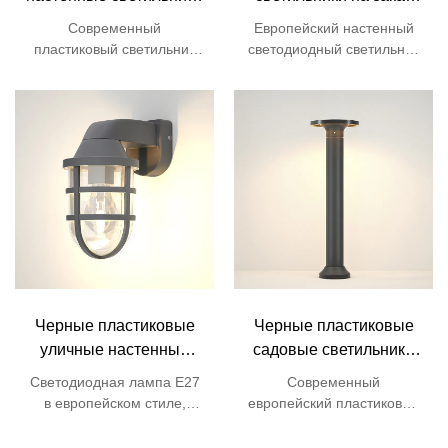
PW012
PW018
Современный
Европейский настенный
пластиковый светильник
светодиодный светильник
GU10 с двумя плафонами
для крыльца, входной
для интерьера ресторана,
двери, сада, из ABS-
спальни,
пластика, с
водонепроницаемый,
антикоррозийным
светодиодный, для дома.
покрытием.
Черные пластиковые
Черные пластиковые
уличные настенные
садовые светильники
светильники PW019
BL02
Светодиодная лампа E27
Современный
в европейском стиле,
европейский пластиковый
черная, для наружного
садовый светильник для
монтажа, настенный
газона, дорожки,