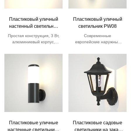
Пластиковый уличный
Пластиковый уличный
настенный светильник
светильник PW08
PUD018
Простая конструкция, 3 Вт,
Современные
алюминиевый корпус,
европейские наружные
прикроватный светильник,
светильники для дома,
ванная комната, вилла,
пластиковый корпус, 12 Вт,
ворота, крыльцо, коридор,
220 В, светодиодные SMD-
наружный, светодиодный,
светильники, круглые, для
направленный вверх и
сада и стен.
вниз, настенный
светильник.
Пластиковые уличные
Пластиковые садовые
настенные светильники
светильники на заказ