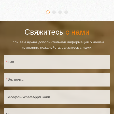
— 48 светодиодов SMD 2835, обеспечивающих очень
высокую светоотдачу. Используется водонепроницаемый
материал IP65, обеспечивающий высокую водостойкость,
поэтому светильник можно использовать в любых погодных
условиях.
Свяжитесь
с нами
Если вам нужна дополнительная информация о нашей
компании, пожалуйста, свяжитесь с нами.
имя
Эл. почта
Телефон/WhatsApp/Скайп