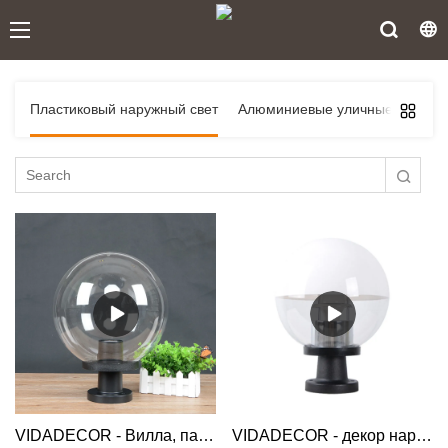
Пластиковый наружный свет
Алюминиевые уличные фонар
VIDADECOR - Вилла, парк, водонепроницаемая подъездная дорожка, газон, сад, открытый шар из полиметилметакрилата, современный забор, столб, светильник, столб для ворот, светильник Globe Bollard Light
VIDADECOR - декор наружные декоративные аксессуары купол e27 садовый ландшафтный столб ворот свет Globe Bollard Light