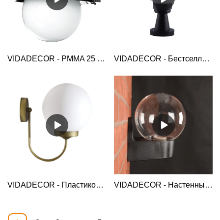
VIDADECOR - PMMA 25 см современный дизайн черный цоколь светодиодный пластиковый наружный настенный светильник светильники Globe Wall Light
VIDADECOR - Бестселлеры оптом, наружные столбы для забора, современные столбы, светильники Globe Bollard Light
VIDADECOR - Пластиковый глобус Настенный светильник для сада, подвесной светильник, абажур IP44, светодиодный уличный светильник Globe Wall Light
VIDADECOR - Настенный светильник для сада, сада, сада