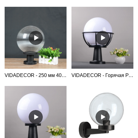
VIDADECOR - 250 мм 40 Вт 360 градусов садовая лампа в виде глобуса пластиковая уличная лампа в форме шара ворота светодиодные столбы Globe Bollard Light
VIDADECOR - Горячая Распродажа, открытый опаловый белый шар, главные ворота, внешняя корзина, держатель e27, садовый забор, светодиодный столб, светильник Globe Bollard Light