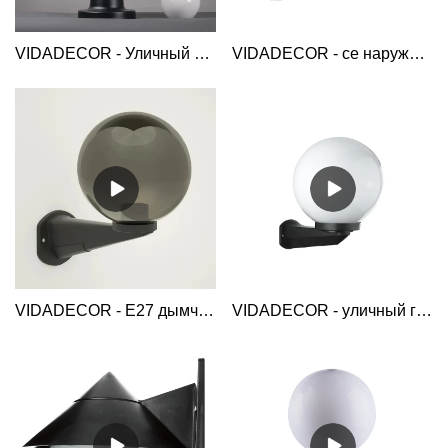
VIDADECOR - Уличный светодиодный светильник на столбе наружный шаровой светильник наружное освещение устойчивый к ультрафиолетовому излучению акриловый пластиковый шарообразный светильник для наружного применения Globe Bollard Light
VIDADECOR - ce наружный сад, виллар, пластиковое освещение, прозрачный PMMA настенный светильник в виде глобуса Globe Wall Light
VIDADECOR - E27 дымчато-серый 10-дюймовый пластиковый садовый светильник с одним шаром, светильники для наружного освещения, настенное крепление, настенный светильник Globe
VIDADECOR - уличный глобус винтажные акриловые светильники фасадные бра для наружного освещения настенные Globe Wall Light