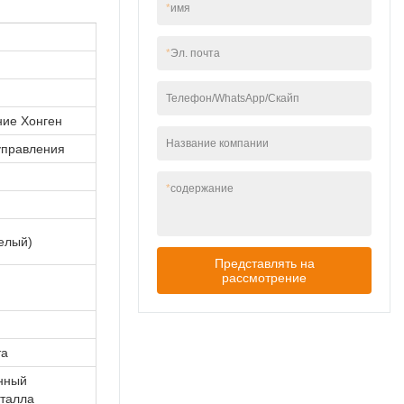
широкий спектр
*
имя
применения, и
теперь его можно
*
Эл. почта
найти в области
(областях) Pillar
Lights.
Телефон/WhatsApp/Скайп
ние Хонген
Название компании
управления
*
содержание
елый)
Представлять на
рассмотрение
та
нный
еталла