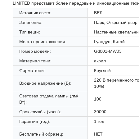
LIMITED представит более передовые и инновационные тех
Источник света:
ВЕЛ
Заявление:
Парк, Открытый двор
Тип вещи:
Настенные светильни
Место происхождения:
Гуандун, Китай
Номер модели:
Gd001-MW03
Материал тени:
акрил
Форма тени:
Круглый
220 В переменного то
Входное напряжение (В):
10%)
Световая отдача лампы (лм/
100
Вт):
Срок службы (часы):
30000
Гарантия (год):
1 год
Бесплатный образец:
НЕТ