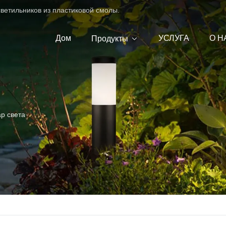
ветильников из пластиковой смолы.
Дом
УСЛУГА
О Н
Продукты
р света