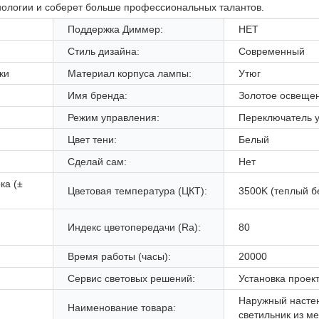
нологии и соберет больше профессиональных талантов.
Поддержка Диммер:
НЕТ
Стиль дизайна:
Современный
ки
Материал корпуса лампы:
Утюг
Имя бренда:
Золотое освеще
Режим управления:
Переключатель 
Цвет тени:
Белый
Сделай сам:
Нет
ка (±
Цветовая температура (ЦКТ):
3500K (теплый б
Индекс цветопередачи (Ra):
80
Время работы (часы):
20000
Сервис световых решений:
Установка проек
Наружный насте
Наименование товара:
светильник из м