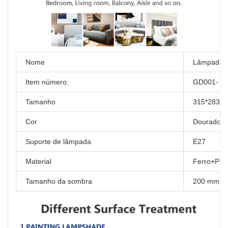
Nome
Lâmpada d
Item número.
GD001- 
Tamanho
315*283m
Cor
Dourado/P
Suporte de lâmpada
E27
Material
Ferro+PM
Tamanho da sombra
200 mm