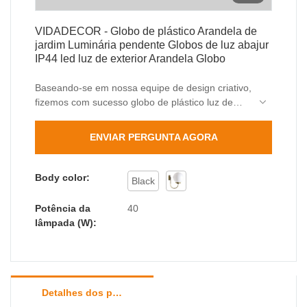
VIDADECOR - Globo de plástico Arandela de
jardim Luminária pendente Globos de luz abajur
IP44 led luz de exterior Arandela Globo
Baseando-se em nossa equipe de design criativo,
fizemos com sucesso globo de plástico luz de
parede de jardim pingente de luz globos de luz
sombra de lâmpada IP44 levou luz ao ar livre
ENVIAR PERGUNTA AGORA
uma aparência totalmente única. Além disso, é
fabricado com base em normas e normas
internacionais de qualidade, o que garante sua
Body color:
Black
alta qualidade. Com tantas vantagens, a luz de
parede ao ar livre, a luz de amarração ao ar livre
Potência da
40
é de grande valor no uso prático.
lâmpada (W):
Detalhes dos produtos