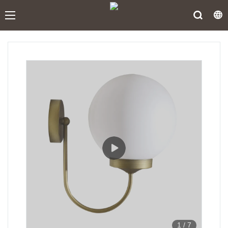
1
/
7