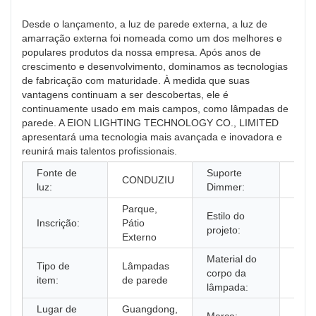
Desde o lançamento, a luz de parede externa, a luz de
amarração externa foi nomeada como um dos melhores e
populares produtos da nossa empresa. Após anos de
crescimento e desenvolvimento, dominamos as tecnologias
de fabricação com maturidade. À medida que suas
vantagens continuam a ser descobertas, ele é
continuamente usado em mais campos, como lâmpadas de
parede. A EION LIGHTING TECHNOLOGY CO., LIMITED
apresentará uma tecnologia mais avançada e inovadora e
reunirá mais talentos profissionais.
Fonte de
Suporte
CONDUZIU
NÃO
luz:
Dimmer:
Parque,
Estilo do
Inscrição:
Pátio
Mod
projeto:
Externo
Material do
Tipo de
Lâmpadas
corpo da
Ferr
item:
de parede
lâmpada:
Lugar de
Guangdong,