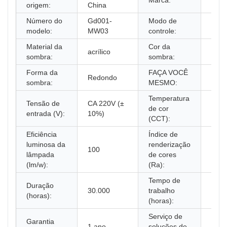
Marca:
Ilum
origem:
China
Número do
Gd001-
Modo de
Cont
modelo:
MW03
controle:
Material da
Cor da
acrílico
Bran
sombra:
sombra:
Forma da
FAÇA VOCÊ
Redondo
Não
sombra:
MESMO:
Temperatura
Tensão de
CA 220V (±
de cor
3500
entrada (V):
10%)
(CCT):
Eficiência
Índice de
luminosa da
renderização
100
80
lâmpada
de cores
(lm/w):
(Ra):
Tempo de
Duração
30.000
trabalho
20.0
(horas):
(horas):
Serviço de
Garantia
1 ano
soluções de
Inst