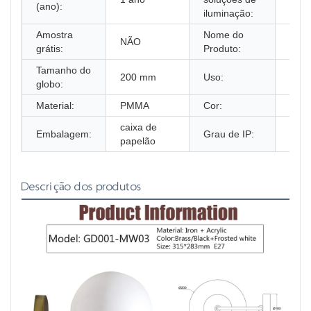
(ano):
iluminação:
Amostra
Nome do
Luz 
NÃO
grátis:
Produto:
livre
Tamanho do
200 mm
Uso:
Inter
globo:
Material:
PMMA
Cor:
OPA
caixa de
Embalagem:
Grau de IP:
IP44
papelão
Descrição dos produtos