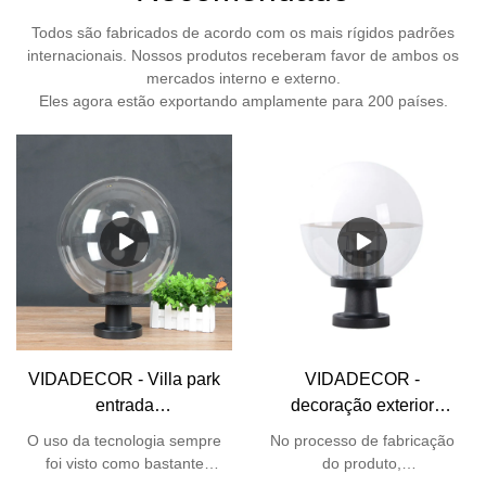
Todos são fabricados de acordo com os mais rígidos padrões
internacionais. Nossos produtos receberam favor de ambos os
mercados interno e externo.
Eles agora estão exportando amplamente para 200 países.
VIDADECOR - Villa park
VIDADECOR -
entrada
decoração exterior
impermeabilizada jardim
acessórios decorativos
O uso da tecnologia sempre
No processo de fabricação
exterior pmma ball
cúpula e27 jardim
foi visto como bastante
do produto,
moderna cerca pilar luz
paisagem poste luz de
necessário para o processo
necessariamente são