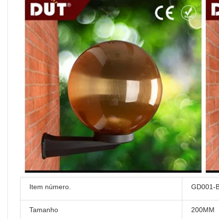
Item número.
GD001-B
Tamanho
200MM