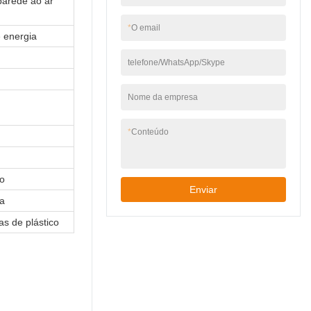
parede ao ar
*
O email
 energia
telefone/WhatsApp/Skype
Nome da empresa
*
Conteúdo
o
Enviar
na
s de plástico