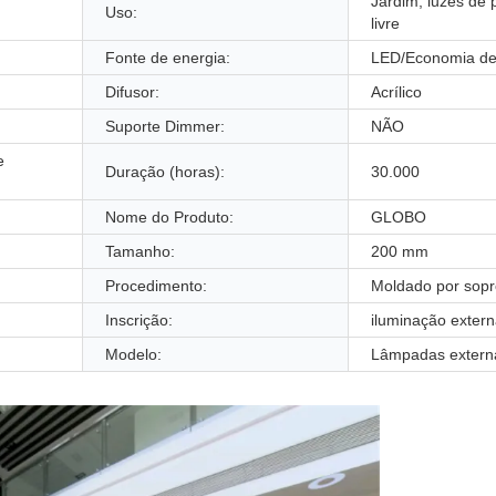
Jardim, luzes de 
Uso:
livre
Fonte de energia:
LED/Economia de
Difusor:
Acrílico
Suporte Dimmer:
NÃO
e
Duração (horas):
30.000
Nome do Produto:
GLOBO
Tamanho:
200 mm
Procedimento:
Moldado por sopr
Inscrição:
iluminação exter
Modelo:
Lâmpadas externa