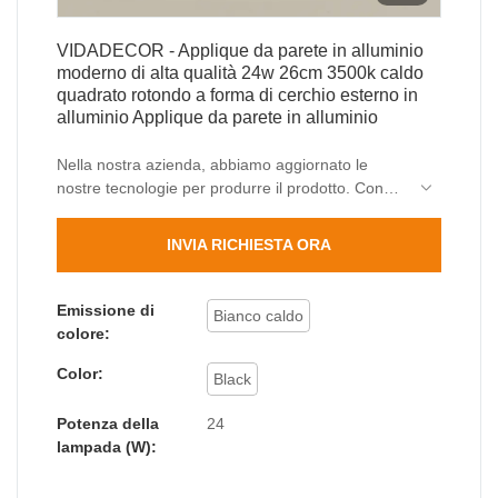
VIDADECOR - Applique da parete in alluminio
moderno di alta qualità 24w 26cm 3500k caldo
quadrato rotondo a forma di cerchio esterno in
alluminio Applique da parete in alluminio
Nella nostra azienda, abbiamo aggiornato le
nostre tecnologie per produrre il prodotto. Con
queste proprietà, la moderna applique da parete
in alluminio da 24w 26cm 3500k calda di alta
INVIA RICHIESTA ORA
qualità a forma di cerchio rotondo quadrato
esterno ha funzionato molto bene nei campi di
applicazione delle lampade da parete per esterni
Emissione di
Bianco caldo
.
colore:
Color:
Black
Potenza della
24
lampada (W):