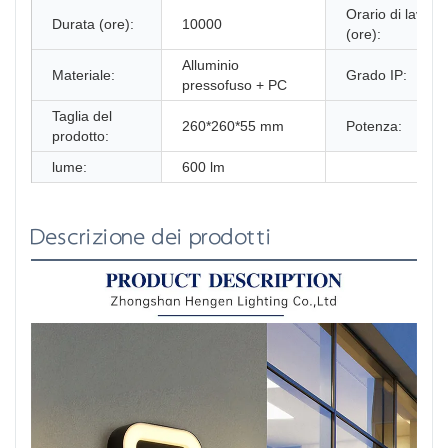
Orario di lavoro
Durata (ore):
10000
(ore):
Alluminio
Materiale:
Grado IP:
pressofuso + PC
Taglia del
260*260*55 mm
Potenza:
prodotto:
lume:
600 lm
Descrizione dei prodotti