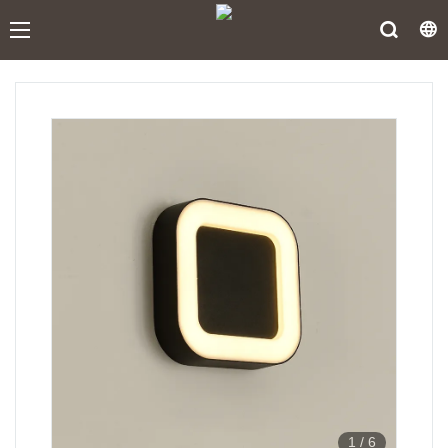
1
/
6