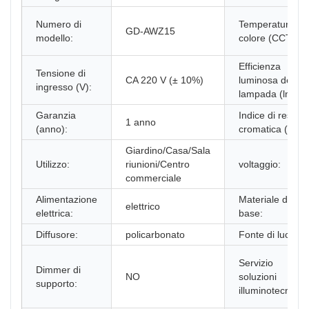
Numero di
Temperatura
GD-AWZ15
modello:
colore (CCT):
Efficienza
Tensione di
CA 220 V (± 10%)
luminosa della
ingresso (V):
lampada (lm/w):
Garanzia
Indice di resa
1 anno
(anno):
cromatica (Ra):
Giardino/Casa/Sala
Utilizzo:
riunioni/Centro
voltaggio:
commerciale
Alimentazione
Materiale di
elettrico
elettrica:
base:
Diffusore:
policarbonato
Fonte di luce:
Servizio
Dimmer di
NO
soluzioni
supporto:
illuminotecniche