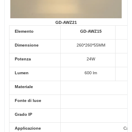
GD-AWZ21
Elemento
GD-AWZ15
Dimensione
260*260*55MM
Potenza
24W
Lumen
600 lm
Materiale
Fonte di luce
Grado IP
Applicazione
Casa