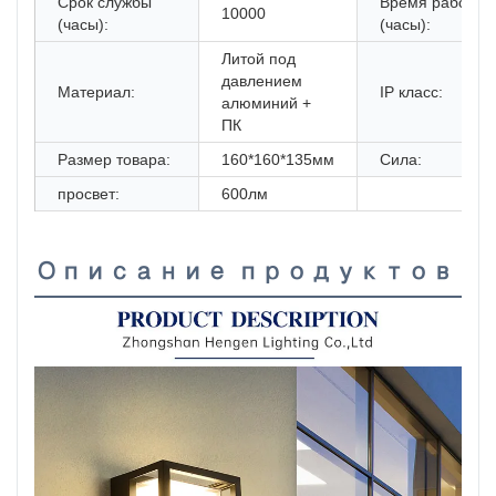
Срок службы
Время работы
10000
(часы):
(часы):
Литой под
давлением
Материал:
IP класс:
алюминий +
ПК
Размер товара:
160*160*135мм
Сила:
просвет:
600лм
Описание продуктов