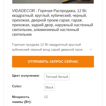
VIDADECOR - Горячая Распродажа, 12 Вт,
квадратный, круглый, кубический, черный,
прихожая, дверной проем сарая, гараж,
прихожая, задний двор, наружный настенный
светильник, алюминиевый настенный
светильник
Горячая продажа 12 Вт квадратный круглый
кубический черный вход сарай дверной проем
гараж прихожая задний двор наружный
настенный светильник совершенствуется за
ОТПРАВИТЬ ЗАПРОС СЕЙЧАС
счет внедрения высокотехнологичных
технологий. его дизайн удовлетворяет
различные потребности клиентов дома и за
Цвет излучения:
Теплый белый
рубежом. и продукт получил квалификацию .
Таким образом, пользователи могут применять
Color:
Black
его в более широком диапазоне. Наши
продукты также могут быть настроены для
Мощность
12
удовлетворения точных требований клиентов.
лампы (Вт):