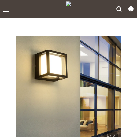
1
/
6