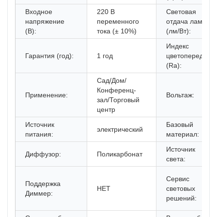
Входное
220 В
Световая
напряжение
переменного
отдача лампы
(В):
тока (± 10%)
(лм/Вт):
Индекс
Гарантия (год):
1 год
цветопередачи
(Ra):
Сад/Дом/
Конференц-
Применение:
Вольтаж:
зал/Торговый
центр
Источник
Базовый
электрический
питания:
материал:
Источник
Диффузор:
Поликарбонат
света:
Сервис
Поддержка
НЕТ
световых
Диммер:
решений: