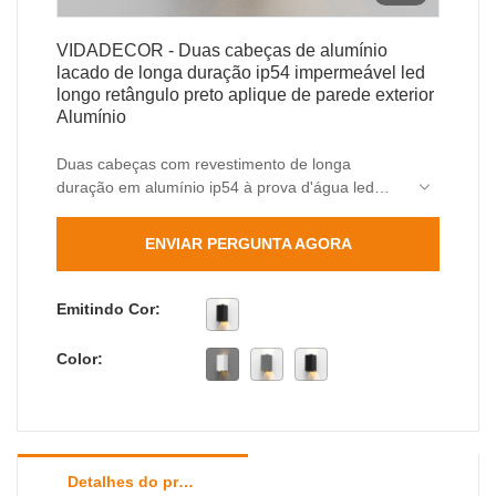
VIDADECOR - Duas cabeças de alumínio
lacado de longa duração ip54 impermeável led
longo retângulo preto aplique de parede exterior
Alumínio
Duas cabeças com revestimento de longa
duração em alumínio ip54 à prova d'água led
longo retângulo preto luz de parede ao ar livre
são bem trabalhadas, bonitas na aparência e têm
ENVIAR PERGUNTA AGORA
excelente desempenho e excelente qualidade.
Uma vez no mercado, eles rapidamente foram
amados e procurados pela maioria dos clientes.
Emitindo Cor:
Color:
Detalhes do produto