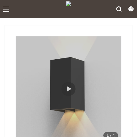
1
/
4