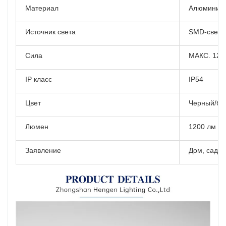
Материал
Алюминий
Источник света
SMD-свето
Сила
МАКС. 12 
IP класс
IP54
Цвет
Черный/бе
Люмен
1200 лм
Заявление
Дом, сад, д