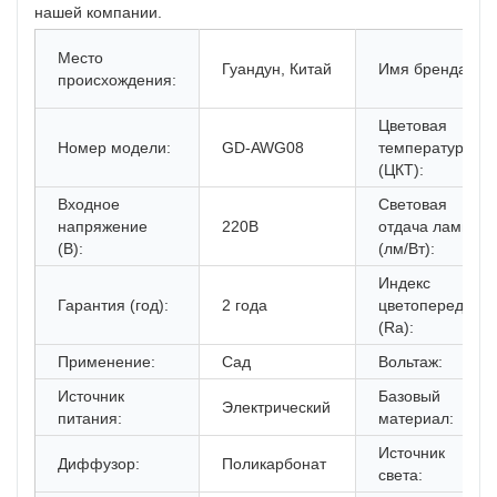
нашей компании.
Место
Гуандун, Китай
Имя бренда:
происхождения:
Цветовая
Номер модели:
GD-AWG08
температура
(ЦКТ):
Входное
Световая
напряжение
220В
отдача лампы
(В):
(лм/Вт):
Индекс
Гарантия (год):
2 года
цветопередачи
(Ra):
Применение:
Сад
Вольтаж:
Источник
Базовый
Электрический
питания:
материал:
Источник
Диффузор:
Поликарбонат
света: