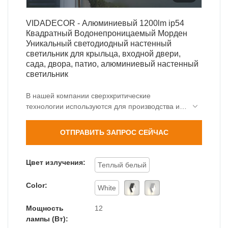
VIDADECOR - Алюминиевый 1200lm ip54
Квадратный Водонепроницаемый Морден
Уникальный светодиодный настенный
светильник для крыльца, входной двери,
сада, двора, патио, алюминиевый настенный
светильник
В нашей компании сверхкритические
технологии используются для производства и
тестирования продукта. В области применения
наружных настенных светильников,
ОТПРАВИТЬ ЗАПРОС СЕЙЧАС
алюминиевый 1200lm ip54 Square Waterproof
Morden Уникальный светодиодный настенный
светильник для крыльца, входной двери, сада,
Цвет излучения:
Теплый белый
патио, отлично работает и принес ожидаемые
выгоды для клиентов.
Color:
White
Мощность
12
лампы (Вт):