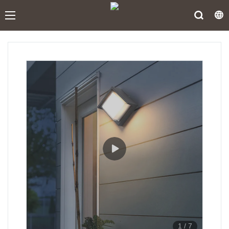
1
/
7