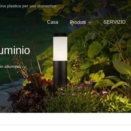
sina plastica per uso domestico
Casa
SERVIZIO
Prodotti
luminio
in alluminio