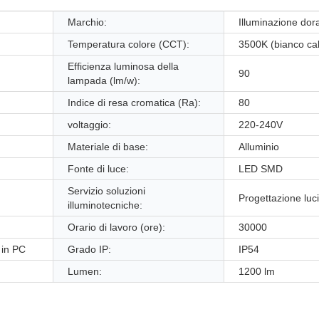
Marchio:
Illuminazione dor
Temperatura colore (CCT):
3500K (bianco ca
Efficienza luminosa della
90
lampada (lm/w):
Indice di resa cromatica (Ra):
80
voltaggio:
220-240V
Materiale di base:
Alluminio
Fonte di luce:
LED SMD
Servizio soluzioni
Progettazione luci 
illuminotecniche:
Orario di lavoro (ore):
30000
 in PC
Grado IP:
IP54
Lumen:
1200 lm