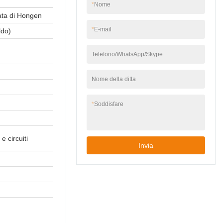
*
Nome
ata di Hongen
*
E-mail
ldo)
Telefono/WhatsApp/Skype
Nome della ditta
*
Soddisfare
e circuiti
Invia