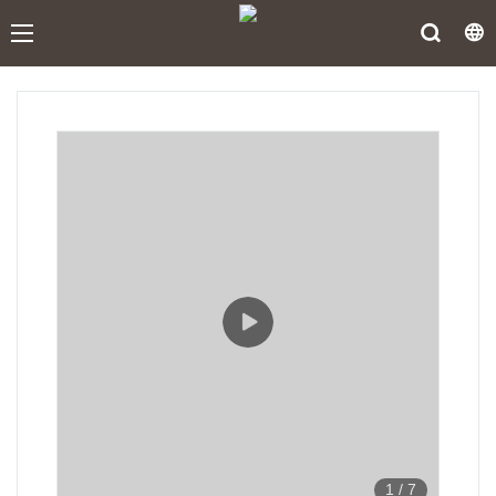
1
/
7