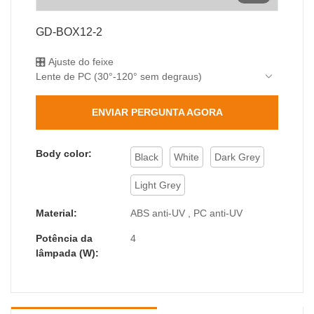
GD-BOX12-2
🎛️ Ajuste do feixe
Lente de PC (30°-120° sem degraus)
🌧️ Proteção Militar
IP65 totalmente selado (teste de névoa salina de
ENVIAR PERGUNTA AGORA
48 horas)
🔆 Excelência Óptica
92% de transmissão de luz, UGR<14
Body color:
Black
White
Dark Grey
🛠️ Design Modular
Remoção da tampa sem ferramentas
Light Grey
Material:
ABS anti-UV , PC anti-UV
Potência da
4
lâmpada (W):