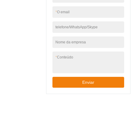
moderno para jardins,
compacto e elegante –
pátios ou garagens. ✅
tamanho
*
O email
Fácil instalação –
310×120×120 mm se
Inclui acessórios de
adapta a espaços
montagem, funciona
telefone/WhatsApp/Skype
estreitos, visual
com caixas de junção
moderno para jardins,
de parede padrão.
pátios ou garagens. ✅
Nome da empresa
Fácil instalação –
Inclui acessórios de
*
Conteúdo
montagem, funciona
com caixas de junção
de parede padrão.
Enviar