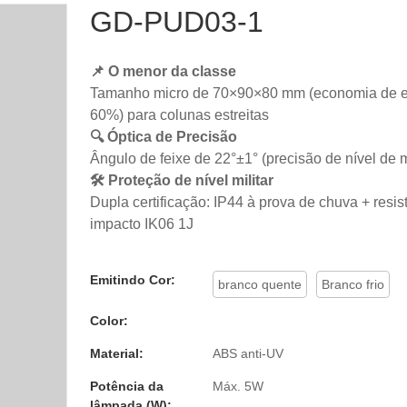
GD-PUD03-1
📌 O menor da classe
Tamanho micro de 70×90×80 mm (economia de 
60%) para colunas estreitas
🔍 Óptica de Precisão
Ângulo de feixe de 22°±1° (precisão de nível de
🛠️ Proteção de nível militar
Dupla certificação: IP44 à prova de chuva + resis
impacto IK06 1J
Emitindo Cor:
branco quente
Branco frio
Color:
Material:
ABS anti-UV
Potência da
Máx. 5W
lâmpada (W):