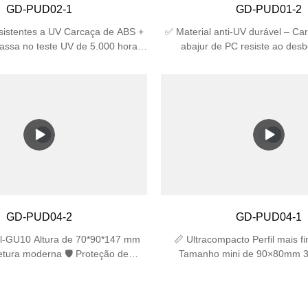
GD-PUD02-1
GD-PUD01-2
esistentes a UV Carcaça de ABS +
✅ Material anti-UV durável – Ca
assa no teste UV de 5.000 horas,
abajur de PC resiste ao des
zes maior que o plástico comum 🛡️
rachaduras sob a luz solar, id
icada IP44 à prova d'água (contra
externo. ✅ Alta classificação de 
de água de todas as direções)
à prova d'água contra resping
 impacto IK06 (suporta impacto de
resistência a impactos IK06 p
ência energética Base E27 única
duradouro. ✅ Soquetes duplos E
5 W LED/CFL (equivalente a 60 W
lâmpadas (máx. 25 W cada), co
cente) 📐 Design compacto
lâmpadas LED/incandescentes/
20mm perfeito para espaços
não incluídas). ✅ Design compac
apertados
tamanho 310×120×120 mm se ad
estreitos, visual moderno para ja
garagens. ✅ Fácil instalação – In
GD-PUD04-2
GD-PUD04-1
de montagem, funciona com caix
parede padrão.
l-GU10 Altura de 70*90*147 mm
📏 Ultracompacto Perfil mais 
etura moderna 🛡️ Proteção de
Tamanho mini de 90×80mm 3
Vidro temperado de 4 mm + ABS
Excelência Óptica Vidro temp
UV ⚙️ Montagem de nível militar
(transmitância ≥92%) Ângulo de f
ncaixe rápido (instalação <3min)
35° Proteção sem raios UV 🛡️ Pr