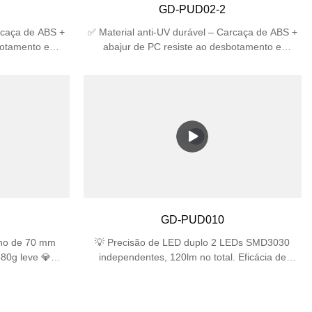
GD-PUD02-2
rcaça de ABS +
✅ Material anti-UV durável – Carcaça de ABS +
botamento e
abajur de PC resiste ao desbotamento e
eal para uso
rachaduras sob a luz solar, ideal para uso
proteção – IP44
externo. ✅ Alta classificação de proteção – IP44
os de chuva +
à prova d'água contra respingos de chuva +
ara desempenho
resistência a impactos IK06 para desempenho
27 – Suporta 2
duradouro. ✅ Soquetes duplos E27 – Suporta 2
mpatíveis com
lâmpadas (máx. 25 W cada), compatíveis com
CFL (lâmpadas
lâmpadas LED/incandescentes/CFL (lâmpadas
to e elegante –
não incluídas). ✅ Design compacto e elegante –
apta a espaços
tamanho 310×120×120 mm se adapta a espaços
rdins, pátios ou
estreitos, visual moderno para jardins, pátios ou
clui acessórios
garagens. ✅ Fácil instalação – Inclui acessórios
GD-PUD010
as de junção de
de montagem, funciona com caixas de junção de
parede padrão.
fino de 70 mm
💡 Precisão de LED duplo 2 LEDs SMD3030
80g leve 💎
independentes, 120lm no total. Eficácia de
erado de 4 mm
60lm/W ângulo de feixe preciso de 45° 📐 Design
eixe preciso de
ultracompacto Perfil mais fino de 35 mm
oteção confiável
Tamanho compacto de 80×77mm Leve, com