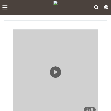
1
/
5