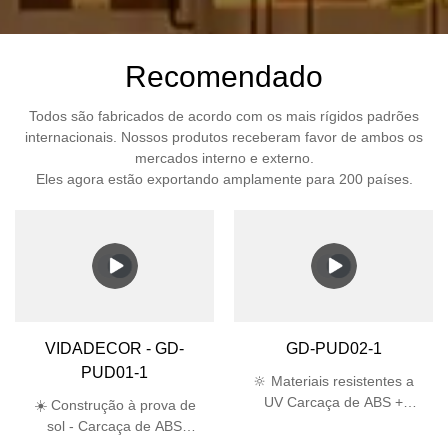
Recomendado
Todos são fabricados de acordo com os mais rígidos padrões
internacionais. Nossos produtos receberam favor de ambos os
mercados interno e externo.
Eles agora estão exportando amplamente para 200 países.
VIDADECOR - GD-
GD-PUD02-1
PUD01-1
🔆 Materiais resistentes a
UV Carcaça de ABS +
☀️ Construção à prova de
abajur de PC passa no
sol - Carcaça de ABS
teste UV de 5.000 horas,
estabilizada contra raios UV