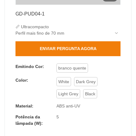
GD-PUD04-1
📏 Ultracompacto
Perfil mais fino de 70 mm
Tamanho mini de 90×80mm
380g leve
ENVIAR PERGUNTA AGORA
💎 Excelência Óptica
Vidro temperado de 4 mm (transmitância ≥92%)
Ângulo de feixe preciso de 35°
Emitindo Cor:
branco quente
Proteção sem raios UV
🛡️ Proteção confiável
Color:
White
Dark Grey
Resistência ao impacto IK06
Classificação de impermeabilidade IP44
Light Grey
Black
Operação entre -20℃ e 50℃
Material:
ABS anti-UV
Potência da
5
lâmpada (W):