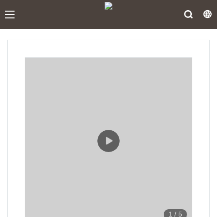
1
/
5