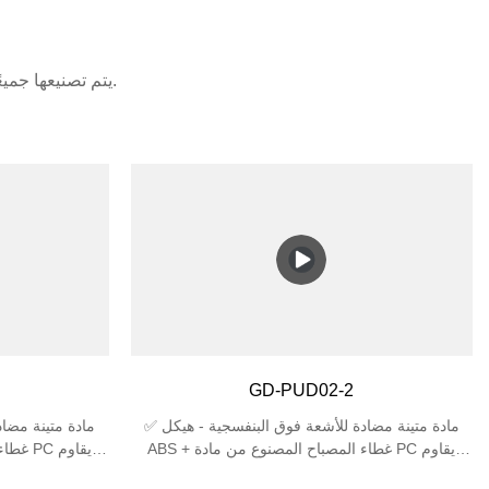
يتم تصنيعها جميعًا وفقًا لأشد المعايير الدولية صرامة. تلقت منتجاتنا تفضيلاً من الأسواق المحلية والأجنبية.
GD-PUD02-2
✅ مادة متينة مضادة للأشعة فوق البنفسجية - هيكل
ABS + غطاء المصباح المصنوع من مادة PC يقاوم
البهتان والتشقق تحت أشعة الشمس، مثالي للاستخدام
البهتان والتشقق