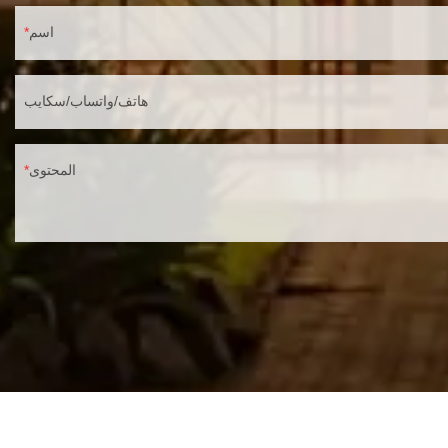
اسم
هاتف/واتساب/سكايب
المحتوى