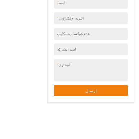
اسم
*
سهولة التركيب - تتضمن
أدوات التثبيت، وتعمل مع
صناديق الوصلات الجدارية
البريد الإلكتروني
*
القياسية.
هاتف/واتساب/سكايب
اسم الشركة
المحتوى
*
إرسال