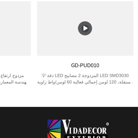
في الهواء الطلق. ✅ تصنيف حماية عالي - IP44 مقاوم
في ا
للماء ضد رذاذ المطر + مقاومة الصدمات IK06 لأداء
للماء 
طويل الأمد. ✅ حامل مصباح مزدوج E27 - يدعم
طو
مصباحين (بحد أقصى 25 وات لكل منهما)، متوافق مع
مصابيح LED/المتوهجة/CFL (المصابيح غير متضمنة). ✅
تصميم أنيق ومضغوط - مقاس 310×120×120 مم
يناسب المساحات الضيقة والمظهر العصري للحدائق أو
يناسب المساحات 
الأفنية أو المرائب. ✅ سهولة التركيب - تتضمن أدوات
الأفنية أو المرا
التثبيت، وتعمل مع صناديق الوصلات الجدارية القياسية.
التثبيت، وتعمل مع صناديق الوصلات الجدارية القياسية.
GD-PUD010
💡 دقة LED المزدوجة 2 مصابيح LED SMD3030
مستقلة، 120 لومن إجمالي فعالية 60 لومن/واط زاوية
للهندسة المعماري
شعاع دقيقة 45 درجة 📐 تصميم صغير للغاية أنحف
ملف تعريف 35 مم حجم صغير 80×77 مم وزن خفيف
البنفسجية ⚙️ 
180 جرام 🛡️ حماية موثوقة IP44 مقاوم للماء مقاومة
الصدمات IK06
حشية ا