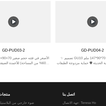
لهواء الطلق. ✅ تصنيف حماية عالي - IP44 مقاوم
افتراضي أطول بثلاث مرات من البلاس
ضد رذاذ المطر + مقاومة الصدمات IK06 لأداء
يل الأمد. ✅ حامل مصباح مزدوج E27 - يدعم
جميع الاتجاهات) مقاومة ال
مصباحين (بحد أقصى 25 وات لكل منهما)، متوافق مع
مصابيح LED/المتوهجة/CFL (المصابيح غير متضمنة). ✅
تصميم أنيق ومضغوط - مقاس 310×120×120 مم
يعادل 60 وات من المصابيح الم
الضيقة والمظهر العصري للحدائق أو
مضغوط 170×120×120 مم مثالية للمساحات الضيقة
ئب. ✅ سهولة التركيب - تتضمن أدوات
GD-PUD03-2
GD-PUD04-2
✨ تصميم GU10 مزدوج ارتفاع 70*90*147 ملم
ة الحديثة 🛡️ حماية مزدوجة الطبقات
60% من المساحة) للأعمدة الضيقة
زجاج مقسّى 4 مم + ABS مقاوم للأشعة فوق
الدقيقة زاوية شعاع 
تركيب عسكري آلية القفل المفاجئ
الدرجة العسكرية شهادة مزدوجة: م
(تثبيت أقل من 3 دقائق) 🌧️ العزل المائي المتقدم
+ مقاومة للصدمات IK06 1J
لسيليكون (IP44)
اتصل بنا
منتجات
جهة الاتصال: Teresa Ho
ضوء خارجي من البلاستيك