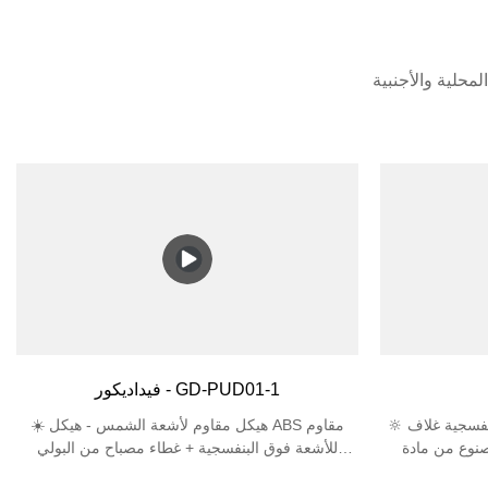
فيداديكور - GD-PUD01-1
🔆 مواد مقاومة للأشعة فوق البنفسجية غلاف ABS +
☀️ هيكل مقاوم لأشعة الشمس - هيكل ABS مقاوم
ادة PC يجتاز اختبار
للأشعة فوق البنفسجية + غطاء مصباح من البولي
الأشعة فوق البنفسجية لمدة 5000 ساعة، وعمر
كربونات يمنع الاصفرار والتشقق في ضوء الشمس