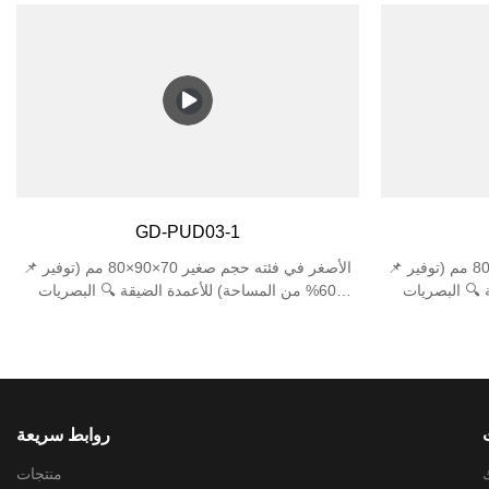
تيك العادي 🛡️
المباشر 🛡️ مصمم للاستخدام في الهواء الطلق - تصنيف
حماية معتمدة IP44 مقاوم للماء (ضد تناثر الماء من
IP44 يصد المطر/الثلج + حماية IK06 ضد الصدمات
صدمات IK06 (تتحمل
العرضية تصميم موفر للمساحة - عرض صغير الحجم
الصدمات بقوة 1J) 💡 كفاءة الطاقة تدعم قاعدة E27
170 × 120 × 120 مم يناسب المداخل الضيقة،
الفردية ما يصل إلى 25 وات من مصابيح LED/CFL (ما
ومداخل السلالم، والزوايا الخارجية الضيقة.
توهجة) 📐 تصميم
GD-PUD03-1
📌 الأصغر في فئته حجم صغير 70×90×80 مم (توفير
📌 الأصغر في فئته حجم صغير 70×90×80 مم (توفير
 🔍 البصريات
60% من المساحة) للأعمدة الضيقة 🔍 البصريات
22°±1° (دقة عالية) 🛠️ حماية من
الدقيقة زاوية شعاع 22°±1° (دقة عالية) 🛠️ حماية من
قاومة للماء IP44
الدرجة العسكرية شهادة مزدوجة: مقاومة للماء IP44
+ مقاومة للصدمات IK06 1J
روابط سريعة
منتجات