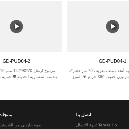
لهواء الطلق. ✅ تصنيف حماية عالي - IP44 مقاوم
في الهواء الطلق. ✅ تصنيف حما
ضد رذاذ المطر + مقاومة الصدمات IK06 لأداء
للماء ضد رذاذ المطر + مقاومة 
يل الأمد. ✅ حامل مصباح مزدوج E27 - يدعم
طويل الأمد. ✅ حامل مصباح 
مصباحين (بحد أقصى 25 وات لكل منهما)، متوافق مع
مصباحين (بحد أقصى 25
مصابيح LED/المتوهجة/CFL (المصابيح غير متضمنة). ✅
تصميم أنيق ومضغوط - مقاس 310×120×120 مم
الضيقة والمظهر العصري للحدائق أو
يناسب المساحات الضيقة والمظهر الع
ئب. ✅ سهولة التركيب - تتضمن أدوات
الأفنية أو المرائب. ✅ سهولة التركي
التثبيت، وتعمل مع صناديق الوصلات الجدارية القياسية.
GD-PUD04-2
GD-PUD04-1
📏صغير الحجم للغاية أنحف ملف تعريف 70 مم حجم
صغير 90×80 مم وزن خفيف 380 جرام 💎 التميز
للهندسة المعمارية الحديثة 🛡️ حماية
البصري زجاج مقسّى بسمك 4 مم (نفاذية ≥92%) زاوية
شعاع دقيقة تبلغ 35 درجة حماية خالية من الأشعة فوق
البنفسجية ⚙️ تركيب عسكري آلية ا
🛡️ حماية موثوقة مقاومة الصدمات IK06
(تثبيت أقل من 3 دقائق) 🌧️
تصنيف IP44 لمقاومة الماء تشغيل من -20 درجة مئوية
حشية السيليكون (IP44)
إلى 50 درجة مئوية
اتصل بنا
منتجات
جهة الاتصال: Teresa Ho
ضوء خارجي من البلاستيك