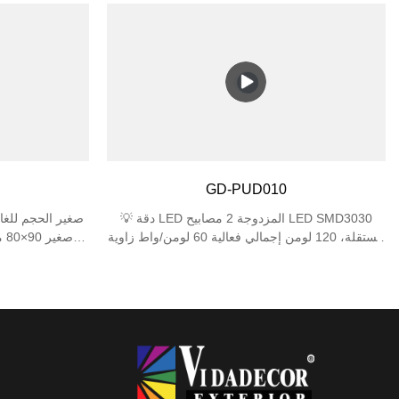
الدرجة العسكرية شهادة مزدوجة: مقاومة للماء IP44
في ا
+ مقاومة للصدمات IK06 1J
للماء 
طو
يناسب المساحات 
الأفنية أو المرا
التثبيت، وتعمل مع صناديق الوصلات الجدارية القياسية.
GD-PUD010
💡 دقة LED المزدوجة 2 مصابيح LED SMD3030
مستقلة، 120 لومن إجمالي فعالية 60 لومن/واط زاوية
شعاع دقيقة 45 درجة 📐 تصميم صغير للغاية أنحف
ملف تعريف 35 مم حجم صغير 80×77 مم وزن خفيف
180 جرام 🛡️ حماية موثوقة IP44 مقاوم للماء مقاومة
البنفسجية 
الصدمات IK06