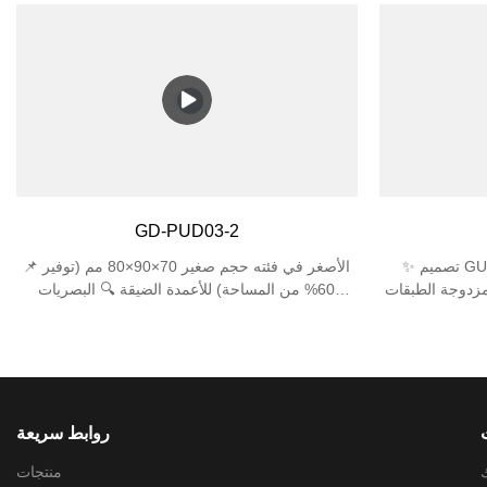
ية عالي - IP44 مقاوم
افتراضي أطول بثلاث مرات من البلاستيك العادي 🛡️
الصدمات IK06 لأداء
حماية معتمدة IP44 مقاوم للماء (ضد تناثر الماء من
مزدوج E27 - يدعم
جميع الاتجاهات) مقاومة الصدمات IK06 (تتحمل
 وات لكل منهما)، متوافق مع
الصدمات بقوة 1J) 💡 كفاءة الطاقة تدعم قاعدة E27
مصابيح LED/المتوهجة/CFL (المصابيح غير متضمنة). ✅
الفردية ما يصل إلى 25 وات من مصابيح LED/CFL (ما
تصميم أنيق ومضغوط - مقاس 310×120×120 مم
يعادل 60 وات من المصابيح المتوهجة) 📐 تصميم
صري للحدائق أو
مضغوط 170×120×120 مم مثالية للمساحات الضيقة
ب - تتضمن أدوات
GD-PUD03-2
✨ تصميم GU10 مزدوج ارتفاع 70*90*147 ملم
📌 الأصغر في فئته حجم صغير 70×90×80 مم (توفير
 مزدوجة الطبقات
60% من المساحة) للأعمدة الضيقة 🔍 البصريات
زجاج مقسّى 4 مم + ABS مقاوم للأشعة فوق
الدقيقة زاوية شعاع 22°±1° (دقة عالية) 🛠️ حماية من
لقفل المفاجئ
الدرجة العسكرية شهادة مزدوجة: مقاومة للماء IP44
 العزل المائي المتقدم
+ مقاومة للصدمات IK06 1J
روابط سريعة
منتجات