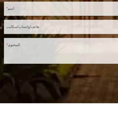
اسم
هاتف/واتساب/سكايب
المحتوى