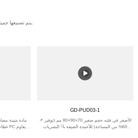
يتم تصنيعها جميعًا وفقًا لأشد المعايير الدولية صرامة. تلقت منتجاتنا تفضيلاً من الأسواق المحلية والأجنبية.
GD-PUD03-1
📌 الأصغر في فئته حجم صغير 70×90×80 مم (توفير
60% من المساحة) للأعمدة الضيقة 🔍 البصريات
الدقيقة زاوية شعاع 22°±1° (دقة عالية) 🛠️ حماية من
البهتان والتشقق