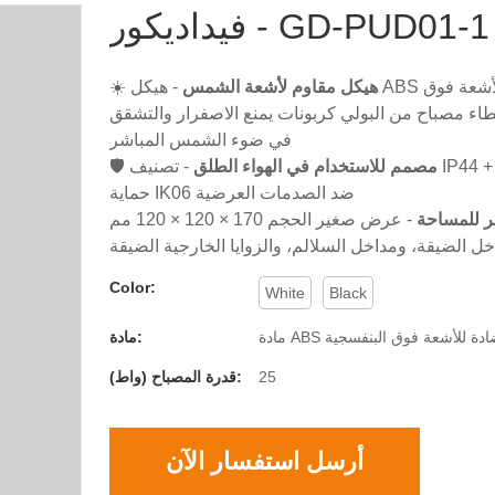
فيداديكور - GD-PUD01-1
هيكل مقاوم لأشعة الشمس
- هيكل ABS مقاوم للأشعة فوق
☀️
طاء مصباح من البولي كربونات يمنع الاصفرار والتشقق
في ضوء الشمس المباشر
مصمم للاستخدام في الهواء الطلق
- تصنيف IP44 يصد المطر/الثلج +
🛡️
حماية IK06 ضد الصدمات العرضية
ر للمساحة
- عرض صغير الحجم 170 × 120 × 120 مم
Color:
White
Black
 ABS مضادة للأشعة فوق البنفسجية
مادة:
25
قدرة المصباح (واط):
أرسل استفسار الآن