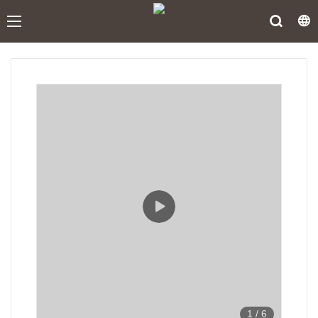
1
/
6