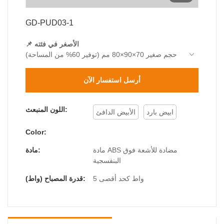
GD-PUD03-1
📌 الأصغر في فئته
حجم صغير 70×90×80 مم (توفير 60% من المساحة)
للأعمدة الضيقة
🔍 البصريات الدقيقة
أرسل استفسار الآن
زاوية شعاع 22°±1° (دقة عالية)
🛠️ حماية من الدرجة العسكرية
شهادة مزدوجة: مقاومة للماء IP44 + مقاومة للصدمات
اللون المنبعث:
ابيض بارد
الأبيض الدافئ
IK06 1J
Color:
مادة ABS مضادة للأشعة فوق
مادة:
البنفسجية
5 واط كحد أقصى
قدرة المصباح (واط):