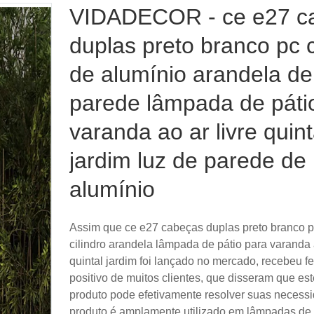
VIDADECOR - ce e27 c
duplas preto branco pc c
de alumínio arandela de
parede lâmpada de páti
varanda ao ar livre quint
jardim luz de parede de
alumínio
Assim que ce e27 cabeças duplas preto branco p
cilindro arandela lâmpada de pátio para varanda a
quintal jardim foi lançado no mercado, recebeu 
positivo de muitos clientes, que disseram que est
produto pode efetivamente resolver suas necessi
produto é amplamente utilizado em lâmpadas de 