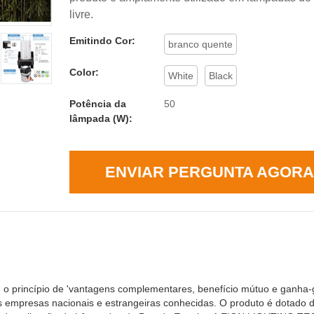
livre.
Emitindo Cor:
branco quente
Color:
White
Black
Potência da
50
lâmpada (W):
ENVIAR PERGUNTA AGORA
incípio de 'vantagens complementares, benefício mútuo e ganha-g
s empresas nacionais e estrangeiras conhecidas. O produto é dotad