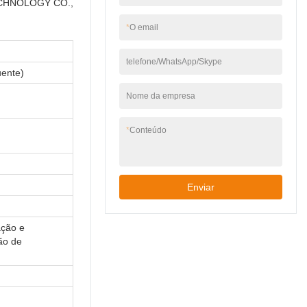
 TECHNOLOGY CO.,
muitos benefícios.
*
O email
telefone/WhatsApp/Skype
ente)
Nome da empresa
*
Conteúdo
Enviar
ação e
ção de