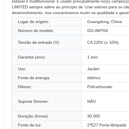
estável e multifuncional. É usado principalmente no(s) camp
LIMITED sempre adere ao princípio de 'criar valores para os cli
desenvolvimento, nos concentramos muito na qualidade e garan
Lugar de origem:
Guangdong, China
Número do modelo:
GD-AWY04
Tensão de entrada (V):
CA 220V (± 10%)
Garantia (ano):
1 ano
Uso:
Jardim
Fonte de energia:
elétrico
Difusor:
Policarbonato
Suporte Dimmer:
NÃO
Duração (horas):
30.000
Fonte de luz:
2*E27 Porta-lâmpada