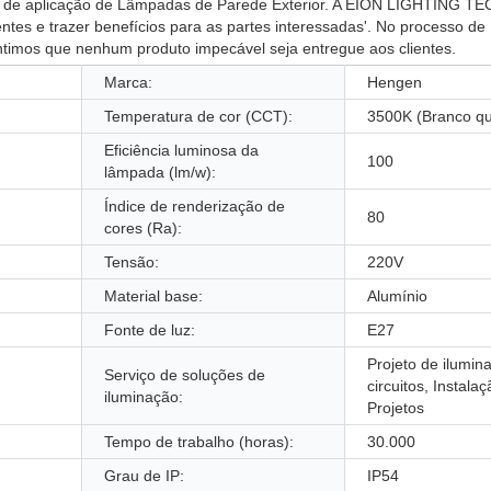
o(s) de aplicação de Lâmpadas de Parede Exterior. A EION LIGHTING
entes e trazer benefícios para as partes interessadas'. No processo de
timos que nenhum produto impecável seja entregue aos clientes.
Marca:
Hengen
Temperatura de cor (CCT):
3500K (Branco qu
Eficiência luminosa da
100
lâmpada (lm/w):
Índice de renderização de
80
cores (Ra):
Tensão:
220V
Material base:
Alumínio
Fonte de luz:
E27
Projeto de ilumin
Serviço de soluções de
circuitos, Instala
iluminação:
Projetos
Tempo de trabalho (horas):
30.000
Grau de IP:
IP54