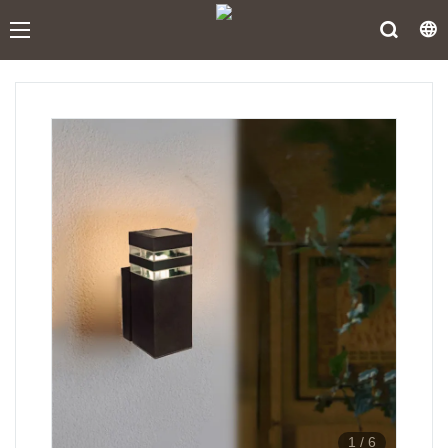
1
/
6