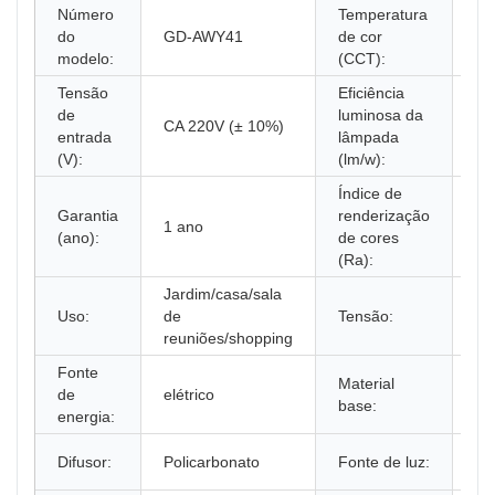
Número
Temperatura
35
do
GD-AWY41
de cor
qu
modelo:
(CCT):
Tensão
Eficiência
de
luminosa da
CA 220V (± 10%)
N 
entrada
lâmpada
(V):
(lm/w):
Índice de
Garantia
renderização
1 ano
80
(ano):
de cores
(Ra):
Jardim/casa/sala
Uso:
de
Tensão:
22
reuniões/shopping
Fonte
Material
de
elétrico
Al
base:
energia:
Lâ
Difusor:
Policarbonato
Fonte de luz:
(se