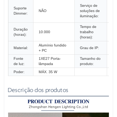
Me
Serviço de
Suporte
loc
NÃO
soluções de
Dimmer:
in
iluminação:
pr
Tempo de
Duração
10.000
trabalho
10
(horas):
(horas):
Alumínio fundido
Material:
Grau de IP:
IP
+ PC
Fonte
1XE27 Porta-
Tamanho do
88
de luz:
lâmpada
produto:
Poder:
MÁX. 35 W
Descrição dos produtos