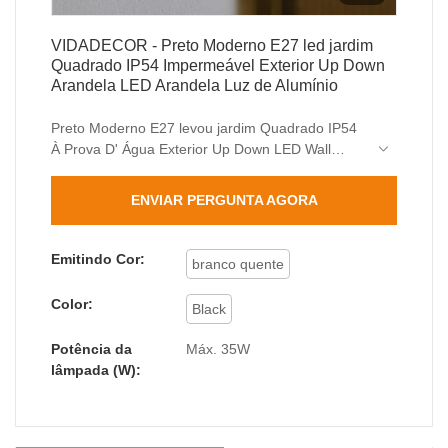
VIDADECOR - Preto Moderno E27 led jardim
Quadrado IP54 Impermeável Exterior Up Down
Arandela LED Arandela Luz de Alumínio
Preto Moderno E27 levou jardim Quadrado IP54
À Prova D' Água Exterior Up Down LED Wall
Sconce Arandela Luz acumulou muitos elogios
dos clientes, recebeu um bom feedback do
ENVIAR PERGUNTA AGORA
mercado e resolveu os pontos problemáticos do
cliente.
Emitindo Cor:
branco quente
Color:
Black
Potência da
Máx. 35W
lâmpada (W):