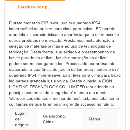
Detalhes dos produtos
É preto moderno E27 levou jardim quadrado IP54
impermeável ao ar livre para cima para baixo LED parede
arandela luz características e aparência que o diferencia de
outros produtos no mercado. Prestamos muita atenção à
seleção de matérias-primas e ao uso de tecnologias de
fabricação. Desta forma, a qualidade e o desempenho da
luz de parede ao ar livre, luz de amarração ao ar livre
podem ser melhor garantidos. Processado por artesanato
elaborado, a aparência do jardim de led preto moderno e27
quadrado IP54 impermeável ao ar livre para cima para baixo
led parede arandela luz é vívida. Desde o início, a EION
LIGHTING TECHNOLOGY CO., LIMITED tem aderido ao
princípio comercial de 'integridade' e tendo em mente
'oferecer aos clientes o melhor de nós'. Estamos totalmente
confiantes de que faremos um grande sucesso no futuro.
Lugar
Guangdong,
Il
de
Marca:
China
Do
origem: