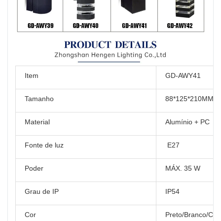
Item
GD-AWY41
Tamanho
88*125*210MM
Material
Alumínio + PC
Fonte de luz
E27
Poder
MÁX. 35 W
Grau de IP
IP54
Cor
Preto/Branco/Cin