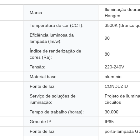
Iluminação doura
Marca:
Hongen
Temperatura de cor (CCT):
3500K (Branco qu
Eficiência luminosa da
90
lâmpada (lm/w):
Índice de renderização de
80
cores (Ra):
Tensão:
220-240V
Material base:
alumínio
Fonte de luz:
CONDUZIU
Serviço de soluções de
Projeto de ilumin
iluminação:
circuitos
Tempo de trabalho (horas):
30.000
Grau de IP:
IP65
Fonte de luz:
porta-lâmpada G