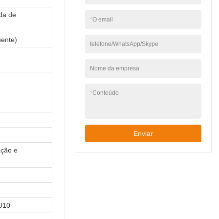
muitos benefícios.
da de
*
O email
ente)
telefone/WhatsApp/Skype
Nome da empresa
*
Conteúdo
Enviar
ação e
U10