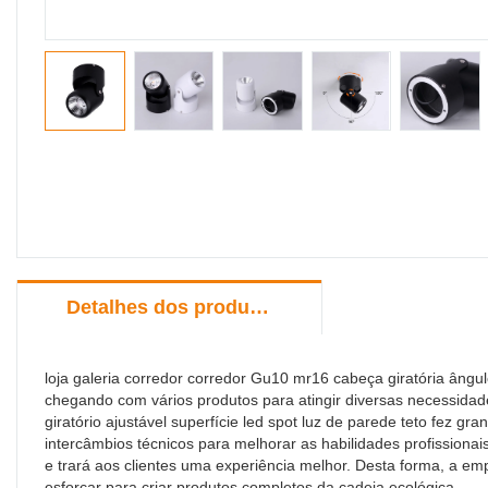
Detalhes dos produtos
loja galeria corredor corredor Gu10 mr16 cabeça giratória ângul
chegando com vários produtos para atingir diversas necessidad
giratório ajustável superfície led spot luz de parede teto fez 
intercâmbios técnicos para melhorar as habilidades profissio
e trará aos clientes uma experiência melhor. Desta forma, a emp
esforçar para criar produtos completos da cadeia ecológica.