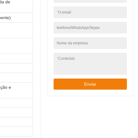
muitos benefícios.
da de
*
O email
ente)
telefone/WhatsApp/Skype
Nome da empresa
*
Conteúdo
Enviar
ação e