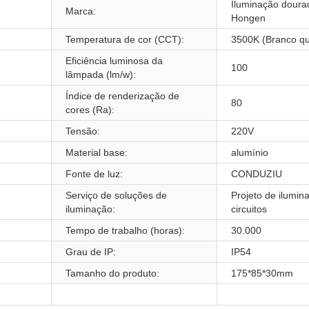
Iluminação doura
Marca:
Hongen
Temperatura de cor (CCT):
3500K (Branco qu
Eficiência luminosa da
100
lâmpada (lm/w):
Índice de renderização de
80
cores (Ra):
Tensão:
220V
Material base:
alumínio
Fonte de luz:
CONDUZIU
Serviço de soluções de
Projeto de ilumin
iluminação:
circuitos
Tempo de trabalho (horas):
30.000
Grau de IP:
IP54
Tamanho do produto:
175*85*30mm