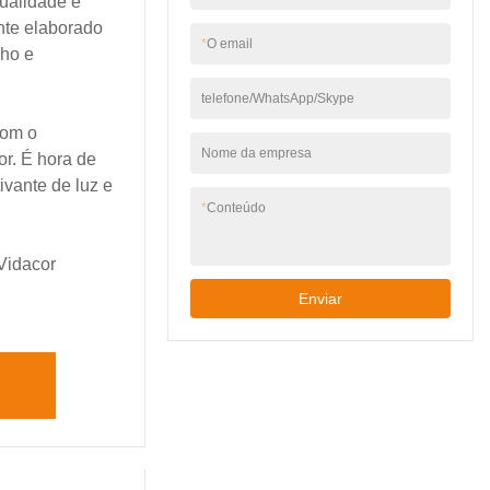
qualidade e
muitos benefícios.
nte elaborado
*
O email
ho e
telefone/WhatsApp/Skype
com o
Nome da empresa
r. É hora de
ivante de luz e
*
Conteúdo
Vidacor
Enviar