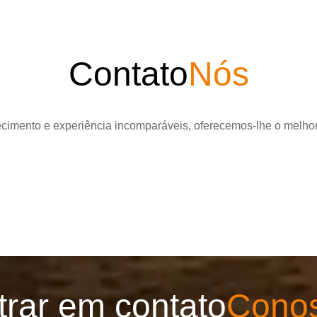
Contato
Nós
ecimento e experiência incomparáveis, oferecemos-lhe o melhor
trar em contato
Cono