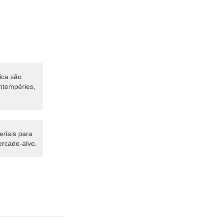
tica são
intempéries,
eriais para
rcado-alvo.