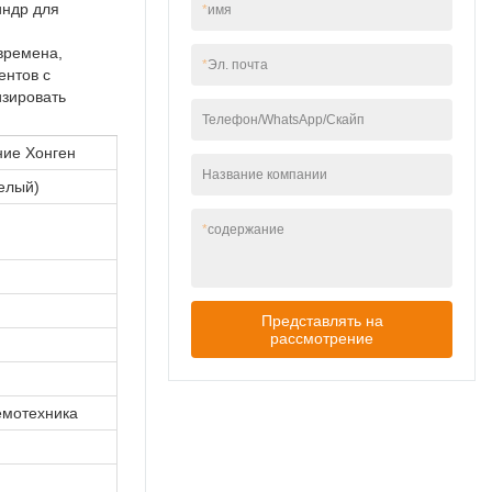
наружный столбик
индр для
*
имя
имеет стабильную, но
мощную
времена,
*
Эл. почта
производительность.
ентов с
У него так много
изировать
преимуществ,
Телефон/WhatsApp/Скайп
которые были
ние Хонген
недавно и
Название компании
независимо
елый)
разработаны,
создавая множество
*
содержание
преимуществ.
Представлять на
рассмотрение
емотехника