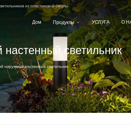
ветильников из пластиковой смолы.
Дом
УСЛУГА
О Н
Продукты
 настенный светильник
й наружный настенный светильник