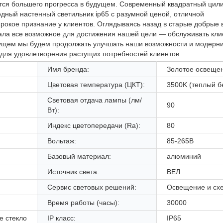
ьется большего прогресса в будущем. Современный квадратный цил
дный настенный светильник ip65 с разумной ценой, отличной
рокое признание у клиентов. Оглядываясь назад в старые добрые 
а все возможное для достижения нашей цели — обслуживать кли
удущем мы будем продолжать улучшать наши возможности и модерн
 для удовлетворения растущих потребностей клиентов.
Имя бренда:
Золотое освеще
Цветовая температура (ЦКТ):
3500K (теплый б
Световая отдача лампы (лм/
90
Вт):
Индекс цветопередачи (Ra):
80
Вольтаж:
85-265В
Базовый материал:
алюминий
Источник света:
ВЕЛ
Сервис световых решений:
Освещение и сх
Время работы (часы):
30000
е стекло
IP класс:
IP65