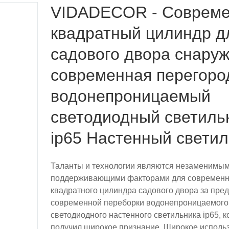
VIDADECOR - Соврем
квадратный цилиндр д
садового двора снару
современная перегоро
водонепроницаемый
светодиодный светиль
ip65 Настенный светил
Таланты и технологии являются незаменимы
поддерживающими факторами для современн
квадратного цилиндра садового двора за пре
современной переборки водонепроницаемого
светодиодного настенного светильника ip65, 
получил широкое признание. Широкое исполь