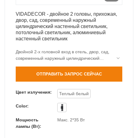
VIDADECOR - двойное 2 головы, прихожая,
двор, сад, современный наружный
цилиндрический настенный светильник,
потолочный светильник, алюминиевый
настенный светильник
Двойной 2-х головной вход в отель, двор, сад,
современный наружный цилиндрический
настенный светильник, бра с верхним
освещением, потолочный светильник,
ОТПРАВИТЬ ЗАПРОС СЕЙЧАС
разработанный компанией, представляет
собой кристаллизацию технологий компании
на протяжении многих лет, полностью
Цвет излучения:
Теплый белый
покрывая рыночный спрос и идеально решая
болевые точки отрасли. Более того, это
Color:
разработан на основе требований заказчика.
Мощность
Макс. 2*35 Вт
лампы (Вт):