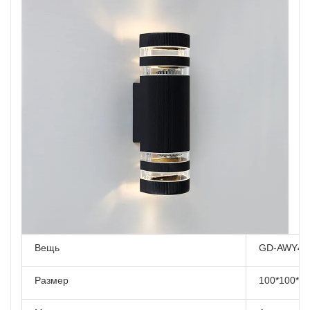
Вещь
GD-AWY40
Размер
100*100*3