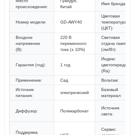
Место
Гуандун,
Имя бренда:
происхождения:
Китай
Цветовая
Номер модели:
GD-AWY40
температура
(ЦКТ):
Входное
220 В
Световая
напряжение
переменного
отдача лампы
(В):
тока (± 10%)
(лм/Вт):
Индекс
Гарантия (год):
1 год
цветопередачи
(Ra):
Применение:
Сад
Вольтаж:
Источник
Базовый
электрический
питания:
материал:
Источник
Диффузор:
Поликарбонат
света:
Сервис
Поддержка