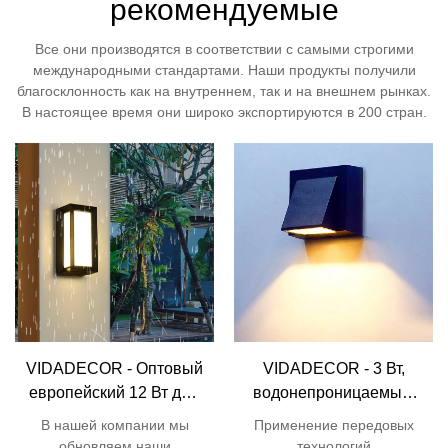
рекомендуемые
Все они производятся в соответствии с самыми строгими
международными стандартами. Наши продукты получили
благосклонность как на внутреннем, так и на внешнем рынках.
В настоящее время они широко экспортируются в 200 стран.
VIDADECOR - Оптовый
VIDADECOR - 3 Вт,
европейский 12 Вт дом
водонепроницаемый,
сад двор светодиодный
ip54, алюминий,
В нашей компании мы
Применение передовых
квадратный
коридор, отель, вилла,
обновляем наши
технологий