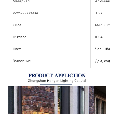
Материал
Алюминий
Источник света
Е27
Сила
МАКС. 2*35
IP класс
IP54
Цвет
Черный/бе
Заявление
Дом, сад, д