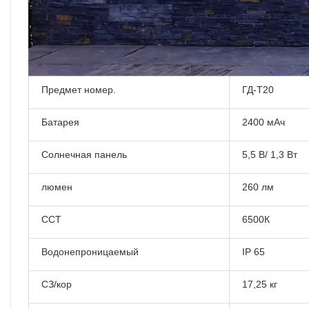
Предмет номер.
ГД-Т20
Батарея
2400 мАч
Солнечная панель
5,5 В/ 1,3 Вт
люмен
260 лм
ССТ
6500К
Водонепроницаемый
IP 65
СЗ/кор
17,25 кг