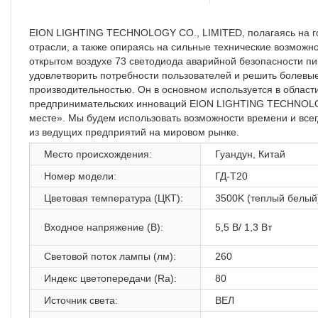
EION LIGHTING TECHNOLOGY CO., LIMITED, полагаясь на год
отрасли, а также опираясь на сильные технические возможн
открытом воздухе 73 светодиода аварийной безопасности пи
удовлетворить потребности пользователей и решить болевы
производительностью. Он в основном используется в облас
предпринимательских инноваций EION LIGHTING TECHNOLOG
месте». Мы будем использовать возможности времени и всег
из ведущих предприятий на мировом рынке.
Место происхождения:
Гуандун, Китай
Номер модели:
ГД-Т20
Цветовая температура (ЦКТ):
3500K (теплый белый
Входное напряжение (В):
5,5 В/ 1,3 Вт
Световой поток лампы (лм):
260
Индекс цветопередачи (Ra):
80
Источник света:
ВЕЛ