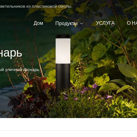
ветильников из пластиковой смолы.
Дом
УСЛУГА
О Н
Продукты
нарь
ый уличный фонарь