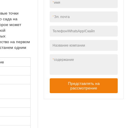
*
имя
вые точки
*
Эл. почта
о сада на
торое может
ной
Телефон/WhatsApp/Скайп
ных
ство на первом
Название компании
 станем одним
*
содержание
ие
Представлять на
рассмотрение