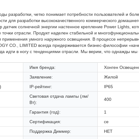
ы разработки, четко понимает потребности пользователей и боле
ости для разработки высококачественного коммерческого домашнег
р датчик солнечной энергии настенное крепление Power Lights, ко
е точки отрасли. Продукт наделен стабильной и многофункциональ
ти применения умного наружного освещения. В процессе непрерыв
Y CO., LIMITED всегда придерживается бизнес-философии «каче
да идти в ногу с тенденциями отрасли. Мы верим, что однажды мы
Имя бренда:
Хонген Освещен
Заявление:
Жилой
)
IP-рейтинг:
IP65
Световая отдача лампы (лм/
400
Вт):
Гарантия (год):
1
Сертификация:
ce
Поддержка Диммер:
НЕТ