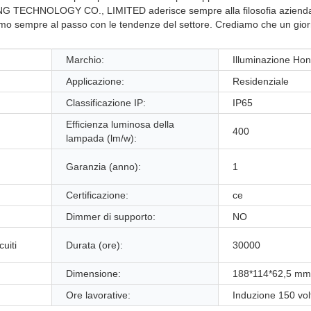
ING TECHNOLOGY CO., LIMITED aderisce sempre alla filosofia aziendale
aremo sempre al passo con le tendenze del settore. Crediamo che un gi
Marchio:
Illuminazione Ho
Applicazione:
Residenziale
Classificazione IP:
IP65
Efficienza luminosa della
400
lampada (lm/w):
Garanzia (anno):
1
Certificazione:
ce
Dimmer di supporto:
NO
cuiti
Durata (ore):
30000
Dimensione:
188*114*62,5 mm
Ore lavorative:
Induzione 150 vol