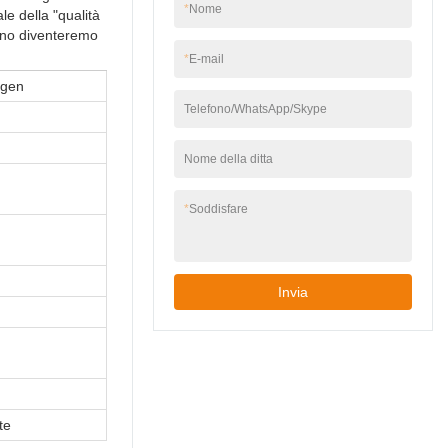
*
Nome
 della "qualità
orno diventeremo
*
E-mail
ngen
Telefono/WhatsApp/Skype
Nome della ditta
*
Soddisfare
Invia
te