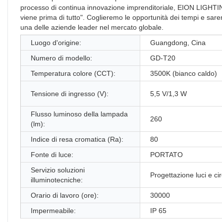
processo di continua innovazione imprenditoriale, EION LIGHT
viene prima di tutto". Coglieremo le opportunità dei tempi e s
una delle aziende leader nel mercato globale.
Luogo d'origine:
Guangdong, Cina
Numero di modello:
GD-T20
Temperatura colore (CCT):
3500K (bianco caldo)
Tensione di ingresso (V):
5,5 V/1,3 W
Flusso luminoso della lampada
260
(lm):
Indice di resa cromatica (Ra):
80
Fonte di luce:
PORTATO
Servizio soluzioni
Progettazione luci e cir
illuminotecniche:
Orario di lavoro (ore):
30000
Impermeabile:
IP 65