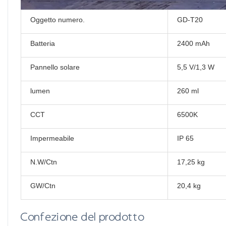
Oggetto numero.
GD-T20
Batteria
2400 mAh
Pannello solare
5,5 V/1,3 W
lumen
260 ml
CCT
6500K
Impermeabile
IP 65
N.W/Ctn
17,25 kg
GW/Ctn
20,4 kg
Confezione del prodotto