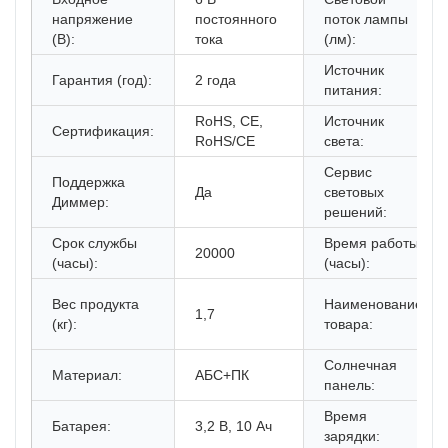
напряжение
постоянного
поток лампы
(В):
тока
(лм):
Источник
Гарантия (год):
2 года
питания:
RoHS, CE,
Источник
Сертификация:
RoHS/CE
света:
Сервис
Поддержка
Да
световых
Диммер:
решений:
Срок службы
Время работы
20000
(часы):
(часы):
Вес продукта
Наименование
1,7
(кг):
товара:
Солнечная
Материал:
АБС+ПК
панель:
Время
Батарея:
3,2 В, 10 Ач
зарядки: