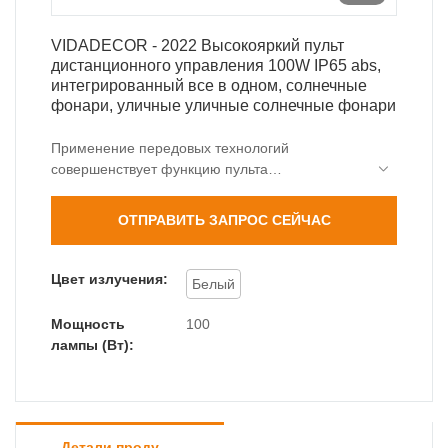
VIDADECOR - 2022 Высокояркий пульт
дистанционного управления 100W IP65 abs,
интегрированный все в одном, солнечные
фонари, уличные уличные солнечные фонари
Применение передовых технологий
совершенствует функцию пульта
дистанционного управления высокой яркости
100 Вт IP65 2022 года, интегрированного в
ОТПРАВИТЬ ЗАПРОС СЕЙЧАС
один солнечный свет на улице. Он может быть
разработан для удовлетворения потребностей
различных клиентов. Качество продукции
Цвет излучения:
Белый
признается клиентами. Поэтому это может
широко использоваться для других солнечных
Мощность
100
огней.
лампы (Вт):
Детали продуктов