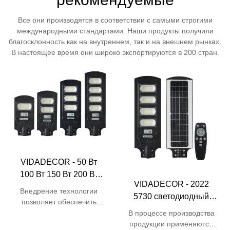
Все они производятся в соответствии с самыми строгими
международными стандартами. Наши продукты получили
благосклонность как на внутреннем, так и на внешнем рынках.
В настоящее время они широко экспортируются в 200 стран.
VIDADECOR - 50 Вт
100 Вт 150 Вт 200 Вт
VIDADECOR - 2022
монокристаллический
Внедрение технологии
5730 светодиодный
пульт дистанционного
позволяет обеспечить
дешевый
управления ABS все в
ведущую эффективность
В процессе производства
промышленный
одном светодиодный
производства. Таким
продукции применяются