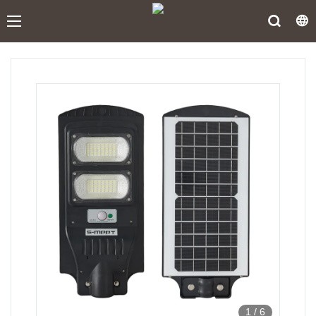
1
/
6