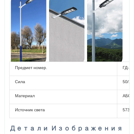
Предмет номер.
ГД-ЛА
Сила
50/10
Материал
АБС
Источник света
5730*
Детали Изображения