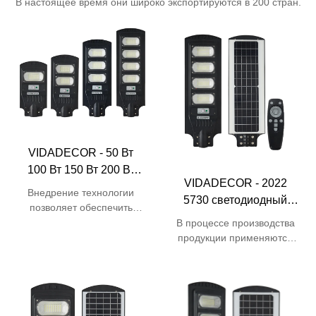
В настоящее время они широко экспортируются в 200 стран.
VIDADECOR - 50 Вт
100 Вт 150 Вт 200 Вт
VIDADECOR - 2022
монокристаллический
Внедрение технологии
5730 светодиодный
пульт дистанционного
позволяет обеспечить
дешевый
управления ABS все в
ведущую эффективность
В процессе производства
промышленный
одном светодиодный
производства. Таким
продукции применяются
производитель с
образом,
модернизированные
солнечный
монокристаллический
технологии. Благодаря
дистанционным
светодиодный уличный
пульт дистанционного
упомянутым выше
управлением ip65
фонарь Солнечный
управления 50 Вт, 100 Вт,
преимуществам продукт
солнечный уличный
уличный фонарь
150 Вт, 200 Вт, все в
имеет широкую сферу