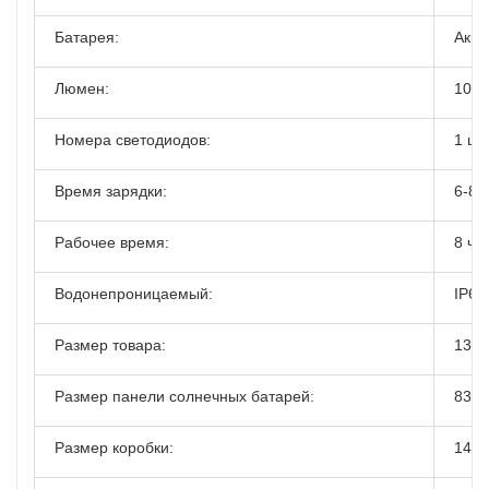
Батарея:
Акку
Люмен:
10л
Номера светодиодов:
1 шт
Время зарядки:
6-8 
Рабочее время:
8 ча
Водонепроницаемый:
IP66
Размер товара:
130*
Размер панели солнечных батарей:
83*4
Размер коробки:
145*