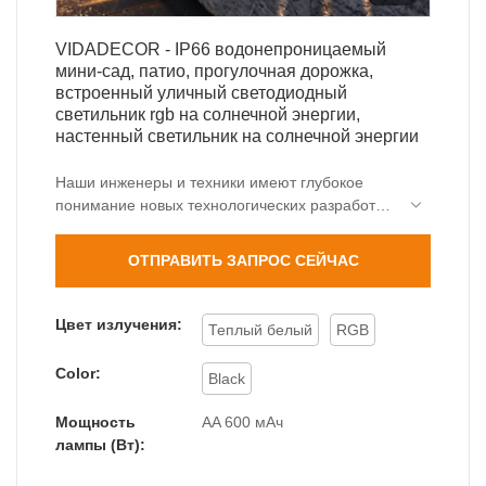
VIDADECOR - IP66 водонепроницаемый
мини-сад, патио, прогулочная дорожка,
встроенный уличный светодиодный
светильник rgb на солнечной энергии,
настенный светильник на солнечной энергии
Наши инженеры и техники имеют глубокое
понимание новых технологических разработок.
До сих пор мы зрело внедряли
модернизированные технологии. Он
ОТПРАВИТЬ ЗАПРОС СЕЙЧАС
популярен в области (областях) применения
IP66 водонепроницаемого мини-сада, патио,
прогулочной подъездной дорожки, встроенного
Цвет излучения:
Теплый белый
RGB
наружного RGB-светодиода, работающего на
солнечной энергии.
Color:
Black
Мощность
AA 600 мАч
лампы (Вт):