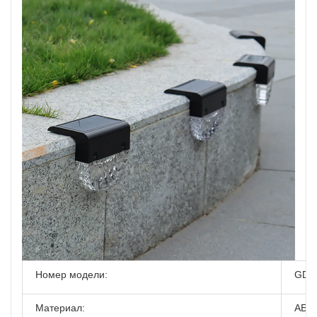
Номер модели:
GD-
Материал:
АБС