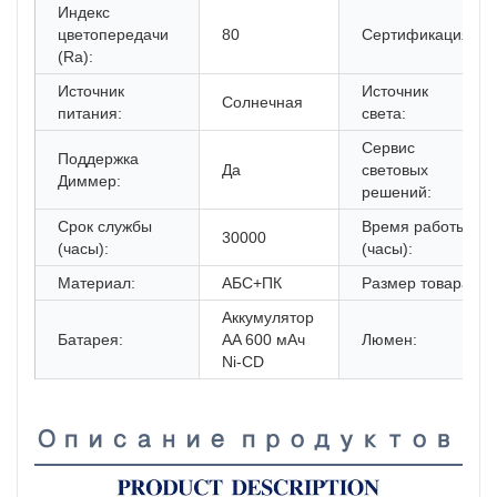
Индекс
цветопередачи
80
Сертификация:
(Ra):
Источник
Источник
Солнечная
питания:
света:
Сервис
Поддержка
Да
световых
Диммер:
решений:
Срок службы
Время работы
30000
(часы):
(часы):
Материал:
АБС+ПК
Размер товара:
Аккумулятор
Батарея:
AA 600 мАч
Люмен:
Ni-CD
Описание продуктов