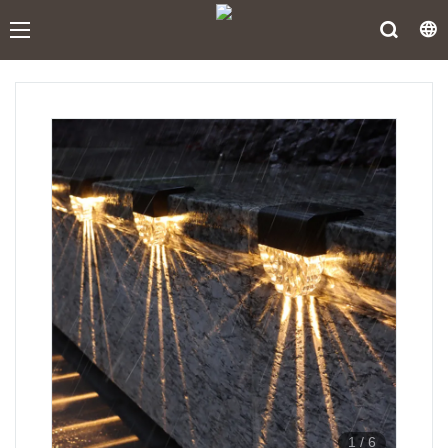
1
/
6