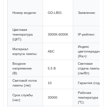
Номер модели:
GD-LB01
Заявление:
Цветовая
температура
3000К-6000К
IP-рейтинг:
(ЦКТ):
Индекс
Материал
АБС
цветопередачи
корпуса лампы:
(Ra>):
Входное
Световая
напряжение
5,5 В
отдача лампы
(В):
(лм/Вт):
Световой поток
10
Гарантия (год):
лампы (лм):
Рабочая
Срок службы
30000
температура
(час):
(℃):