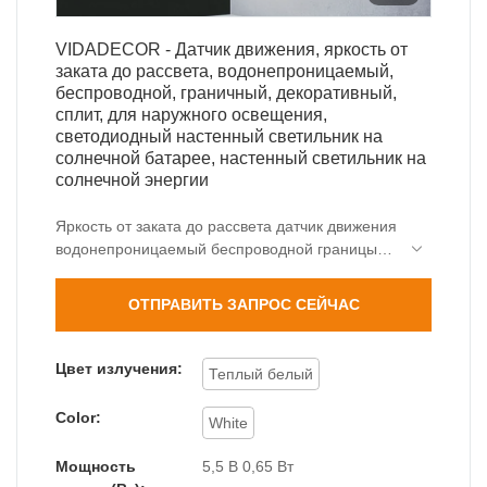
VIDADECOR - Датчик движения, яркость от
заката до рассвета, водонепроницаемый,
беспроводной, граничный, декоративный,
сплит, для наружного освещения,
светодиодный настенный светильник на
солнечной батарее, настенный светильник на
солнечной энергии
Яркость от заката до рассвета датчик движения
водонепроницаемый беспроводной границы
декоративный сплит наружный светодиодный
настенный светильник на солнечных батареях
ОТПРАВИТЬ ЗАПРОС СЕЙЧАС
высокий объем продаж может помочь
компаниям открыть новые рынки и установить
и укрепить экологические барьеры, чтобы
Цвет излучения:
Теплый белый
компании могли поддерживать высокую
конкурентоспособность в течение длительного
Color:
White
времени. более того, продукт сочетает в себе
новаторские инновации. Технология
Мощность
5,5 В 0,65 Вт
применяется для лучшего удовлетворения