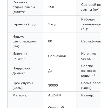
Световая
Световой поток
отдача лампы
150
лампы (лм):
(лм/Вт):
Рабочая
Гарантия (год):
1 год
температура
(℃):
Индекс
цветопередачи
80
Сертификация:
(Ra):
Источник
Источник
Солнечная
питания:
света:
Сервис
Поддержка
Да
световых
Диммер:
решений:
Срок службы
Время работы
30000
(часы):
(часы):
Материал:
АБС+ПК
Размер:
Открытый