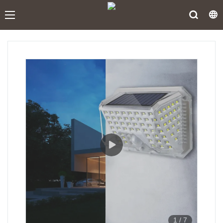
1
/
7