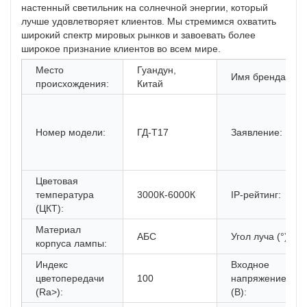
настенный светильник на солнечной энергии, который
лучше удовлетворяет клиентов. Мы стремимся охватить
широкий спектр мировых рынков и завоевать более
широкое признание клиентов во всем мире.
Место
Гуандун,
Имя бренда:
происхождения:
Китай
Номер модели:
ГД-Т17
Заявление:
Цветовая
температура
3000К-6000К
IP-рейтинг:
(ЦКТ):
Материал
АБС
Угол луча (°):
корпуса лампы:
Индекс
Входное
цветопередачи
100
напряжение
(Ra>):
(В):