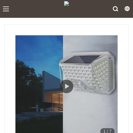
1
/
7