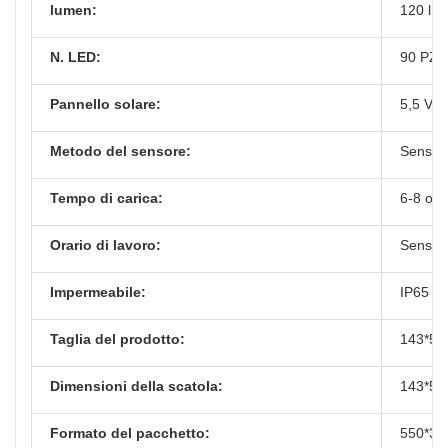
lumen:
120 lm
N. LED:
90 PZ
Pannello solare:
5,5 V 0
Metodo del sensore:
Sensor
Tempo di carica:
6-8 ore
Orario di lavoro:
Sensore
Impermeabile:
IP65
Taglia del prodotto:
143*53
Dimensioni della scatola:
143*53
Formato del pacchetto:
550*32