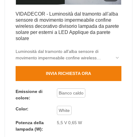
VIDADECOR - Luminosità dal tramonto all'alba
sensore di movimento impermeabile confine
wireless decorativo divisorio lampada da parete
solare per esterni a LED Applique da parete
solare
Luminosità dal tramonto all'alba sensore di
movimento impermeabile confine wireless
decorativo diviso esterno lampada da parete
solare a led elevato volume di vendite può aiutare
INVIA RICHIESTA ORA
le aziende ad aprire nuovi mercati e stabilire e
consolidare barriere ecologiche, in modo che le
aziende possano mantenere una forte
Emissione di
Bianco caldo
competitività per lungo tempo. Inoltre, il prodotto
colore:
presenta una combinazione di innovazioni
Color:
rivoluzionarie. La tecnologia viene applicata per
White
soddisfare al meglio la domanda del mercato.
Potenza della
5,5 V 0,65 W
lampada (W):