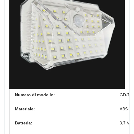
Numero di modello:
GD-T1
Materiale:
ABS+pann
Batteria:
3,7 V 