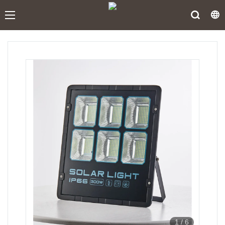
1
/
6