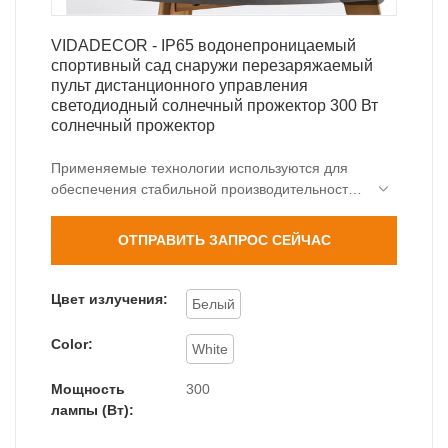
VIDADECOR - IP65 водонепроницаемый
спортивный сад снаружи перезаряжаемый
пульт дистанционного управления
светодиодный солнечный прожектор 300 Вт
солнечный прожектор
Применяемые технологии используются для
обеспечения стабильной производительности
водонепроницаемого спортивного сада IP65 с
дистанционным управлением, светодиодного
ОТПРАВИТЬ ЗАПРОС СЕЙЧАС
солнечного прожектора мощностью 300 Вт.
Сферы его применения достаточно широки,
чтобы охватить области солнечных
Цвет излучения:
Белый
прожекторов.
Color:
White
Мощность
300
лампы (Вт):