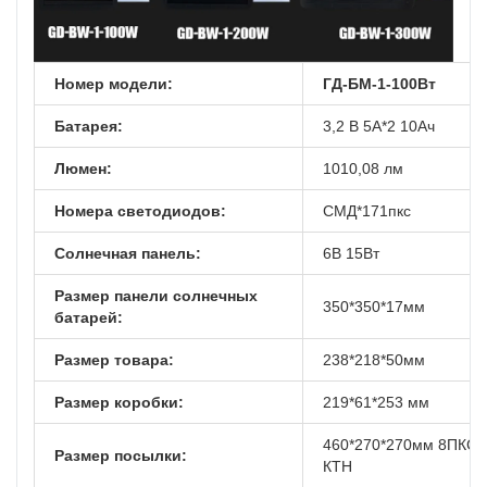
Номер модели:
ГД-БМ-1-100Вт
Батарея:
3,2 В 5А*2 10Ач
Люмен:
1010,08 лм
Номера светодиодов:
СМД*171пкс
Солнечная панель:
6В 15Вт
Размер панели солнечных
350*350*17мм
батарей:
Размер товара:
238*218*50мм
Размер коробки:
219*61*253 мм
460*270*270мм 8ПКС/
Размер посылки:
КТН