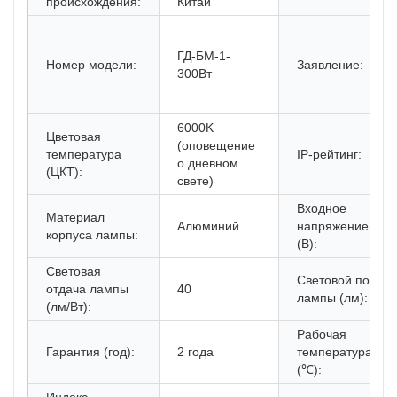
происхождения:
Китай
ГД-БМ-1-
Номер модели:
Заявление:
300Вт
6000K
Цветовая
(оповещение
температура
IP-рейтинг:
о дневном
(ЦКТ):
свете)
Входное
Материал
Алюминий
напряжение
корпуса лампы:
(В):
Световая
Световой поток
отдача лампы
40
лампы (лм):
(лм/Вт):
Рабочая
Гарантия (год):
2 года
температура
(℃):