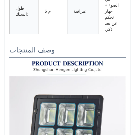
الضوء +
طول
جهاز
مراقبة:
5 م
السلك:
تحكم
عن بعد
ذكي
وصف المنتجات