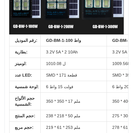
GD-BM-1-
GD-BM-1-100 واط
رقم الموديل:
3.2V 5A * 
3.2V 5A * 2 10Ah
بطارية:
1009.56lm
1010.08 ل
لومينز:
SMD * 171 قطعة
عدد LED:
2 واط
6 فولت 15 واط
لوحة شمسية:
حجم الألواح
350 * 350 * 17 ملم
الشمسية:
238 * 218 * 50 ملم
حجم المنتج:
219 * 61 * 253 ملم
حجم مربع: