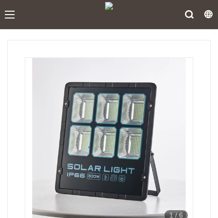
1
/
6