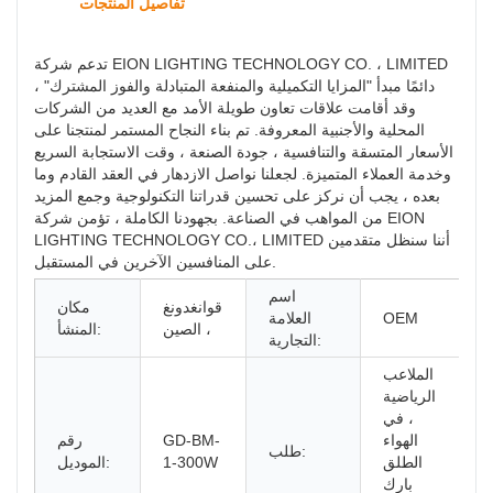
تفاصيل المنتجات
تدعم شركة EION LIGHTING TECHNOLOGY CO. ، LIMITED
دائمًا مبدأ "المزايا التكميلية والمنفعة المتبادلة والفوز المشترك" ،
وقد أقامت علاقات تعاون طويلة الأمد مع العديد من الشركات
المحلية والأجنبية المعروفة. تم بناء النجاح المستمر لمنتجنا على
الأسعار المتسقة والتنافسية ، جودة الصنعة ، وقت الاستجابة السريع
وخدمة العملاء المتميزة. لجعلنا نواصل الازدهار في العقد القادم وما
بعده ، يجب أن نركز على تحسين قدراتنا التكنولوجية وجمع المزيد
من المواهب في الصناعة. بجهودنا الكاملة ، تؤمن شركة EION
LIGHTING TECHNOLOGY CO.، LIMITED أننا سنظل متقدمين
على المنافسين الآخرين في المستقبل.
اسم
قوانغدونغ
مكان
OEM
العلامة
، الصين
المنشأ:
التجارية:
الملاعب
الرياضية
، في
الهواء
GD-BM-
رقم
طلب:
الطلق
1-300W
الموديل:
بارك