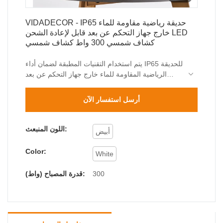
VIDADECOR - IP65 حديقة رياضية مقاومة للماء
خارج جهاز التحكم عن بعد قابل لإعادة الشحن LED
كشاف شمسي 300 واط كشاف شمسي
يتم استخدام التقنيات المطبقة لضمان أداء IP65 للحديقة
الرياضية المقاومة للماء خارج جهاز التحكم عن بعد
القابل لإعادة الشحن بقيادة ضوء الفيضانات الشمسي
300 واط. نطاقات تطبيقه واسعة بما يكفي لتغطية
أرسل استفسار الآن
مجال (مجالات) الأضواء الكاشفة الشمسية.
اللون المنبعث:
أبيض
Color:
White
300
قدرة المصباح (واط):