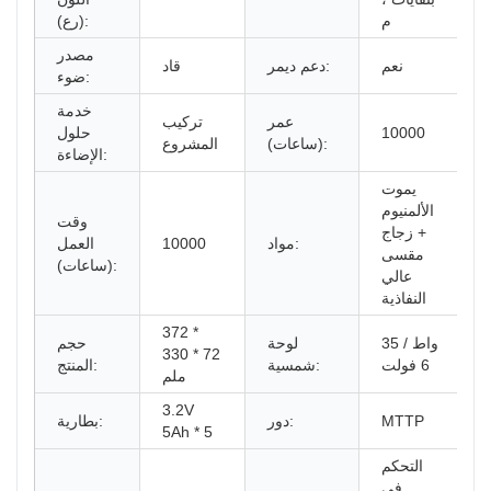
م
(رع):
مصدر
نعم
دعم ديمر:
قاد
ضوء:
خدمة
عمر
تركيب
10000
حلول
(ساعات):
المشروع
الإضاءة:
يموت
الألمنيوم
وقت
+ زجاج
مواد:
10000
العمل
مقسى
(ساعات):
عالي
النفاذية
372 *
35 واط /
لوحة
حجم
330 * 72
6 فولت
شمسية:
المنتج:
ملم
3.2V
MTTP
دور:
بطارية:
5Ah * 5
التحكم
في