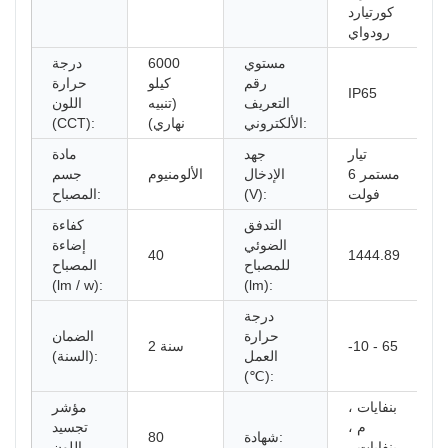
كورتيارد
رودواي
مستوي
6000
درجة
رقم
كيلو
حرارة
IP65
التعريف
(تنبيه
اللون
الألكتروني:
نهاري)
(CCT):
تيار
جهد
مادة
مستمر 6
الإدخال
الألومنيوم
جسم
فولت
(V):
المصباح:
التدفق
كفاءة
الضوئي
إضاءة
40
1444.89
للمصباح
المصباح
(lm / w):
(lm):
درجة
حرارة
الضمان
-10 - 65
2 سنة
العمل
(السنة):
(℃):
بنفايات ،
مؤشر
م ،
تجسيد
شهادة:
80
بنفايات ،
اللون