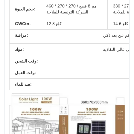
 * 290 4 قطع /
460 * 270 * 270 مم 8 قطع /
حجم العبوة:
سية للملاحة
الشركة التونسية للملاحة
14.6 كلغ
12.8 كلغ
GWCtn:
تحكم عن بعد ذكي
مراقبة:
سى عالي النفاذية
مواد:
وقت الشحن:
وقت العمل:
ضد للماء: