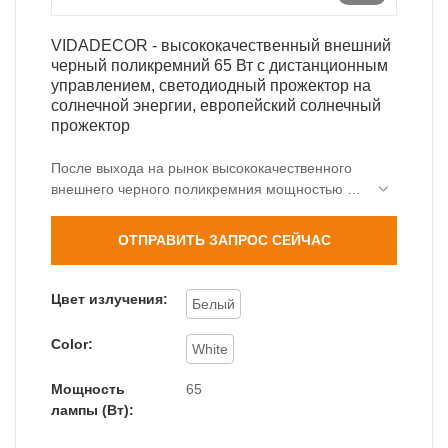
VIDADECOR - высококачественный внешний
черный поликремний 65 Вт с дистанционным
управлением, светодиодный прожектор на
солнечной энергии, европейский солнечный
прожектор
После выхода на рынок высококачественного
внешнего черного поликремния мощностью 65
Вт с дистанционным управлением,
светодиодного прожектора на солнечной
ОТПРАВИТЬ ЗАПРОС СЕЙЧАС
энергии, в Европе, мы получили большую
поддержку и похвалу. Большинство клиентов
считают, что такие продукты соответствуют их
Цвет излучения:
Белый
ожиданиям с точки зрения внешнего вида и
производительности. Кроме того, они могут
Color:
White
быть настроены для удовлетворения точных
требований клиентов.
Мощность
65
лампы (Вт):