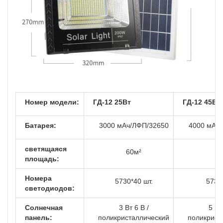
Номер модели:
ГД-12 25Вт
ГД-12 45Вт
Батарея:
3000 мАч/ЛФП/32650
4000 мАч
светящаяся
60м²
9
площадь:
Номера
5730*40 шт.
5730
светодиодов:
Солнечная
3 Вт 6 В /
5 Вт
панель:
поликристаллический
поликрист