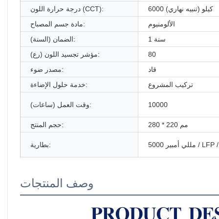
6000 كيلو (تنبيه نهاري)
درجة حرارة اللون (CCT):
الألومنيوم
مادة جسم المصباح:
1 سنة
الضمان (السنة):
80
مؤشر تجسيد اللون (رع):
قاد
مصدر ضوء:
تركيب المشروع
خدمة حلول الإضاءة:
10000
وقت العمل (ساعات):
280 * 220 مم
حجم المنتج:
ر / LFP / 32650
بطارية:
وصف المنتجات