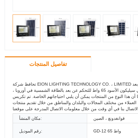
تفاصيل المنتجات
تحافظ شركة EION LIGHTING TECHNOLOGY CO. ، LIMITED على معايير صارمة للجودة لتصنيع جودة عالية خارج البولي سيليكون الأسود 65 واط للتحكم عن بعد
يعمل بالطاقة الشمسية بقيادة ضوء الفيضانات في أوروبا. بعد إطلاق الجودة العالية خارج البولي سيليكون الأسود 65 واط للتحكم عن بعد بالطاقة الشمسية في أوروبا ،
 من المنتجات يمكن أن يلبي احتياجاتهم الخاصة. تم تكريس VIDADECOR للتصميم والبحث والتطوير والتصنيع
ء العملاء من مختلف المجالات والبلدان والمناطق من خلال تقديم منتجات
قوانغدونغ ، الصين
مكان المنشأ:
GD-12 65 واط
رقم الموديل: