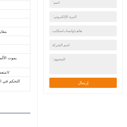
اسم
*
البريد الإلكتروني
*
هاتف/واتساب/سكايب
بنفاي
اسم الشركة
يموت الأل
المحتوى
*
8W / متعدد البلورات / 6V
التحكم في ال
إرسال