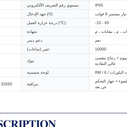
IP65
مستوي رقم التعريف الألكتروني:
تيار مستمر 6 فولت
جهد الإدخال (V):
-10 - 65
درجة حرارة العمل (℃):
ات ، م ، بنفايات ، م
شهادة:
نعم
دعم ديمر:
10000
عمر (ساعات):
منيوم + زجاج مقسى
مواد:
عالي النفاذية
لوحة شمسية:
ضوء + جهاز التحكم
مراقبة:
5000 مللي أمبي
عن بعد