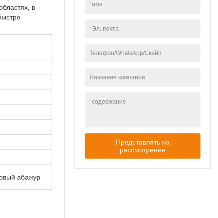
*
имя
бластях, в
быстро
*
Эл. почта
Телефон/WhatsApp/Скайп
Название компании
*
содержание
Представлять на
рассмотрение
ковый абажур