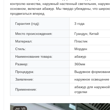
контролю качества, наружный настенный светильник, наружн
основном, включая абажур. Мы твердо убеждены, что широко
продвигаться вперед.
Гарантия (год):
3 года
Место происхождения:
Гуандун, Китай
Материал:
Пластик
Стиль:
Морден
Наименование товара:
абажур
Размер:
360мм
Процедура:
Выдувное формован
Заявление:
наружное освещение
абажур для наружной
Применение:
отделки
VR