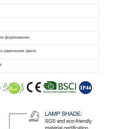
ое формование
ез изменения цвета
а