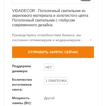
VIDADECOR - Потолочный светильник из
акрилового материала и золотистого цвета
Потолочный светильник с глобусом
современного дизайна
Руководствуясь потребностями бизнеса, мы
постоянно оптимизируем и модернизируем
наши технологии. Эти технологии
способствуют нашему высокоэффективному
ОТПРАВИТЬ ЗАПРОС СЕЙЧАС
производственному процессу. В области
(областях) применения потолочных
светильников наружные настенные
Поддержка
НЕТ
светильники, наружные столбы оказываются
диммера:
очень полезными. .
Количество
1 ЛАМПОЧКА
источников
света:
Мощность
Другой
лампы (Вт):