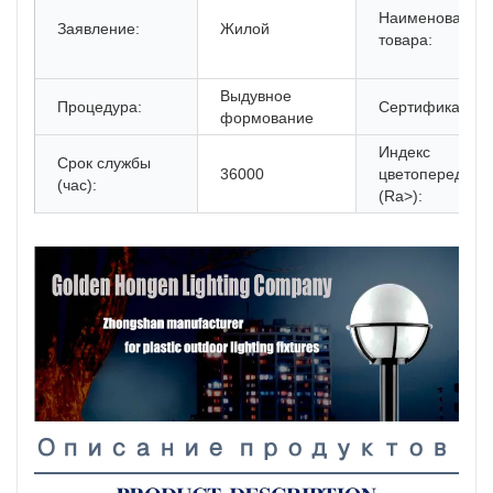
Наименование
Заявление:
Жилой
товара:
Выдувное
Процедура:
Сертификат:
формование
Индекс
Срок службы
36000
цветопередачи
(час):
(Ra>):
Описание продуктов