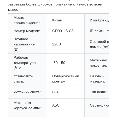
завоевать более широкое признание клиентов во всем
мире.
Место
Китай
Имя бренда:
происхождения:
Номер модели:
GD001-S-C3
IP-рейтинг:
Входное
Световой поток
напряжение
220В
лампы (лм):
(В):
Рабочая
Материал
температура
-50 - 50
покрытия:
(℃):
Установить
Поверхностный
Базовый
стиль:
монтаж
материал:
Источник света:
ВЕЛ
Тип вещи:
Материал
АБС
Сертификация:
корпуса лампы: