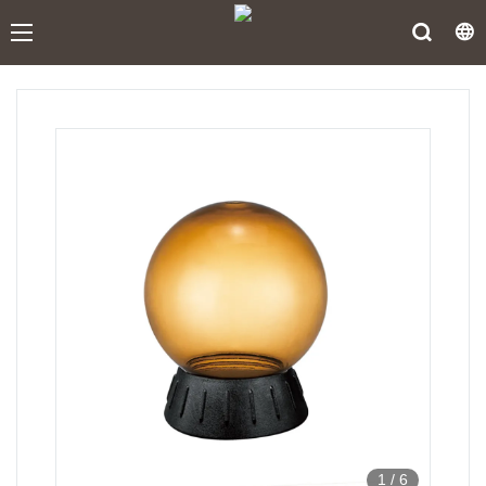
1
/
6