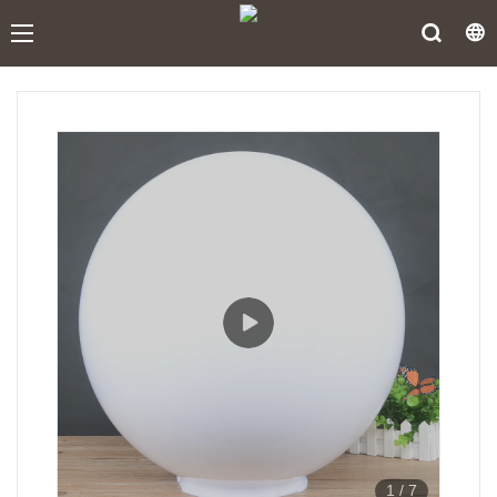
1
/
7