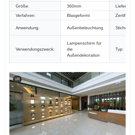
Größe:
360mm
Lieferante
Verfahren:
Blasgeformt
Zertifikat:
Anwendung:
Außenbeleuchtung
Stichwort:
Lampenschirm für
Verwendungszweck:
die
Typ:
Außendekoration
VR