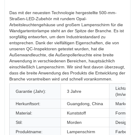
Das mit der neuesten Technologie hergestellte 500-mm-
Straßen-LED-Zubehör mit rundem Opal-
Arbeitsleuchtengehäuse und großem Lampenschirm für die
Wandgartentorlampe steht an der Spitze der Branche. Es ist
sorgfältig entworfen, um dem Industriestandard zu
entsprechen. Dank der vielfältigen Eigenschaften, die von
unseren QC-Inspektoren getestet wurden, hat die
Außenwandleuchte, die Außenpollerleuchte eine breite
Anwendung in verschiedenen Bereichen, hauptsächlich
einschließlich Lampenschirm. Wir sind fest davon überzeugt,
dass die breite Anwendung des Produkts die Entwicklung der
Branche vorantreiben wird und schnell vorankommen.
Lichtausb
Garantie (Jahr):
3 Jahre
(lm/w):
Herkunftsort:
Guangdong, China
Markenna
Material:
Kunststoff
Form:
Stil:
Morden
Designstil:
Produktname:
Lampenschirm
Farbe: