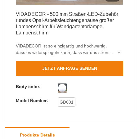
VIDADECOR - 500 mm Straßen-LED-Zubehör
rundes Opal-Arbeitsleuchtengehäuse großer
Lampenschirm für Wandgartentorlampe
Lampenschirm
VIDADECOR ist so einzigartig und hochwertig,
dass es widerspiegeln kann, dass wir uns streng
an die internationalen Regeln und
Herstellungsstandards halten. nicht haben. Mit
JETZT ANFRAGE SENDEN
diesen Überlegenheiten wird es sich sicherlich
vom Markt abheben.
Body color:
Model Number:
GD001
Produkte Details